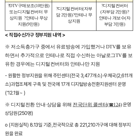
?DTV구매보조(10만원)
?디지털컨버터
?디지털컨버터
(자부
또는
디지털컨버터 무
(자부담 2만원)
?
담 2만원)
?안테나 무
상지원
?안테나 무상
안테나 개보수
(자
상지원
지원
(9만원)
부담 3만원)
< 직접수신가구 정부지원 내역 >
※ 저소득층가구 중에서 유료방송에 가입했거나 DTV를 보유
하면서 추가적으로 안테나로 직접 수신하는 아날로그TV를 보
유한 경우에는 디지털컨버터와 안테나만 지원
- 원활한 정부지원을 위해 주민센터(전국 3,477개소)·우체국(2,611개
소)과협조체계 구축 및 전국에 17개 디지털방송전환지원센터 운영
(‘12.1월~ )
운영
※ 디지털전환 안내·상담을 위해
전국단위 콜센터(☎124)
상담원(250명)
o (지원실적) 8.13일 기준,전국적으로 총 221,210가구에 대해 정부지
원을 완료