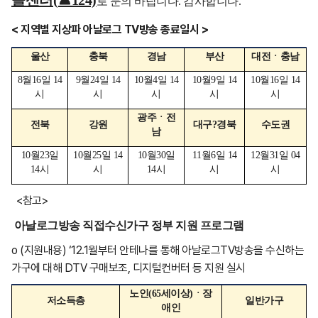
콜센터(☎124)
로 문의 바랍니다. 감사합니다.
< 지역별 지상파 아날로그 TV방송 종료일시 >
울산
충북
경남
부산
대전ㆍ충남
8월16일 14
9월24일 14
10월4일 14
10월9일 14
10월16일 14
시
시
시
시
시
광주ㆍ전
전북
강원
대구?경북
수도권
남
10월23일
10월25일 14
10월30일
11월6일 14
12월31일 04
14시
시
14시
시
시
<참고>
아날로그방송 직접수신가구 정부 지원 프로그램
o (지원내용) ‘12.1월부터 안테나를 통해 아날로그TV방송을 수신하는
가구에 대해 DTV 구매보조, 디지털컨버터 등 지원 실시
노인(65세이상)ㆍ장
저소득층
일반가구
애인