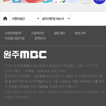
Home
시청자공간
공지사항 및 새소식
시청자위원회
고충처리인
클린센터
편성규약
아트홀 대관기준
견학안내
(26412) 강원특별자치도 원주시 학성길 67 (학성동) / 전화 : 033-741-
8114 / 팩스 : / 이메일 : sglee@wjmbc.co.kr
원주MBC 아카데미 : 강원특별자치도 원주시 시청로 22 리젠트프라자 6층
본 홈페이지에 게시된 이메일주소가 자동 수집되는 것을 거부하며, 이를 위반
시 정보통신망법에 의해 처벌됨을 유념하시기 바랍니다.
Copyright(c) 2026 by Wonju Munhwa Broadcasting Corporation. All
Rights Reserved.