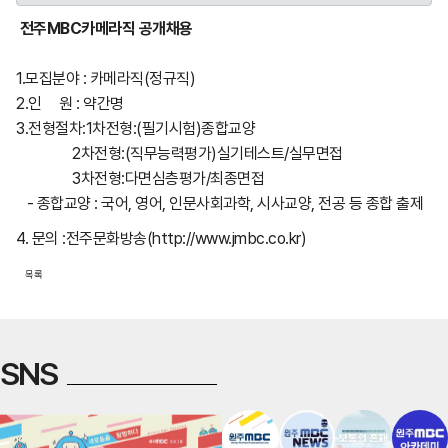
전주MBC카메라직 공개채용
1.모집분야 : 카메라직(정규직)
2.인 원 : 약간명
3.전형절차:1차전형:(필기시험)종합교양
2차전형:(직무능력평가)실기테스트/실무면접
3차전형:다면심층평가/최종면접
- 종합교양 : 국어, 영어, 인문사회과학, 시사교양, 전공 등 종합 출제
4. 문의 :전주문화방송(http://www.jmbc.co.kr)
목록
SNS