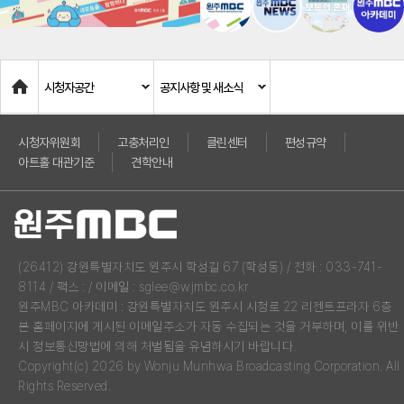
Home
시청자공간
공지사항 및 새소식
시청자위원회
고충처리인
클린센터
편성규약
아트홀 대관기준
견학안내
(26412) 강원특별자치도 원주시 학성길 67 (학성동) / 전화 : 033-741-
8114 / 팩스 : / 이메일 : sglee@wjmbc.co.kr
원주MBC 아카데미 : 강원특별자치도 원주시 시청로 22 리젠트프라자 6층
본 홈페이지에 게시된 이메일주소가 자동 수집되는 것을 거부하며, 이를 위반
시 정보통신망법에 의해 처벌됨을 유념하시기 바랍니다.
Copyright(c) 2026 by Wonju Munhwa Broadcasting Corporation. All
Rights Reserved.