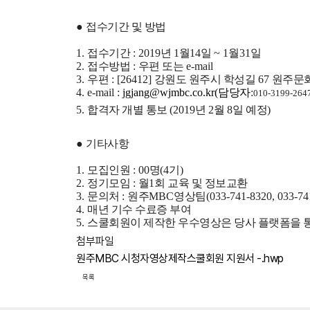
●
접수기간 및 방법
1.
접수기간
: 2019
년
1
월
14
일
~ 1
월
31
일
2.
접수방법
:
우편 또는
e-mail
3.
우편
: [26412]
강원도 원주시 학성길
67
원주문
4. e-mail :
jgjang@wjmbc.co.kr(
담당자
:
010-3199-264
5.
합격자 개별 통보
(2019
년
2
월
8
일 예정
)
●
기타사항
1.
모집인원
: 00
명
(4
기
)
2.
정기모임
:
월
1
회 교육 및 정보교환
3.
문의처
:
원주
MBC
영상팀
(033-741-8320, 033-74
4.
매년 기수 수료증 부여
5.
스쿨회원이 제작한 우수영상은 당사 플랫폼을 
첨부파일
원주MBC 시청자영상제작스쿨회원 지원서 -.hwp
목록