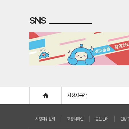
SNS
Home
시청자공간
시청자위원회
고충처리인
클린센터
편성