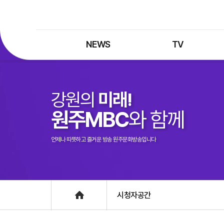
NEWS
TV
최신뉴스
TV 프로그램
뉴스검색
TV 편성표
강원의
미래!
제보는 MBC
특집 프로그램
원주MBC
와 함께
정정·반론보도
종영 프로그램
프로그램 구입안내
언제나 따뜻하고 즐거운 방송 원주문화방송입니다
UHDTV 즐기는 방법
Home
시청자공간