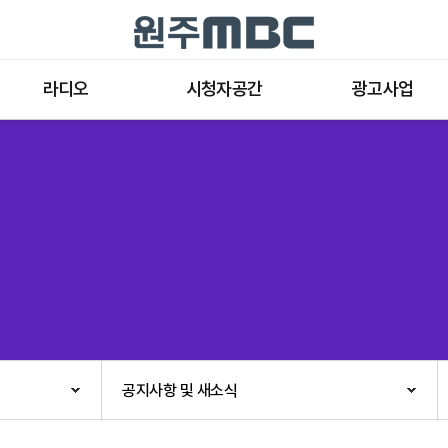
라디오
시청자공간
광고사업
라디오 프로그램
공지사항 및 새소식
종류와 특성
표준FM 편성표
시청자 의견
방송광고의 절차
음악FM 편성표
시청자위원회
광고요금
고충처리인
클린센터
편성규약
아트홀 대관기준
견학안내
공지사항 및 새소식