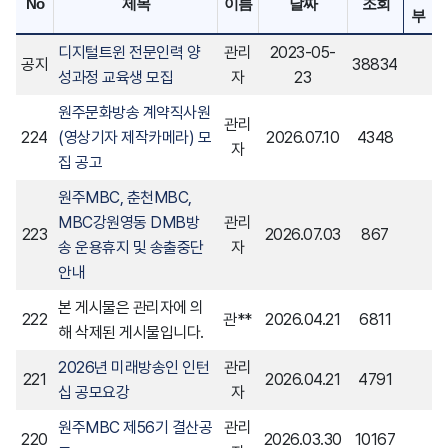
No
제목
이름
날짜
조회
부
디지털트윈 전문인력 양
관리
2023-05-
공지
38834
성과정 교육생 모집
자
23
원주문화방송 계약직사원
관리
224
(영상기자 제작카메라) 모
2026.07.10
4348
자
집 공고
원주MBC, 춘천MBC,
MBC강원영동 DMB방
관리
223
2026.07.03
867
송 운용휴지 및 송출중단
자
안내
본 게시물은 관리자에 의
222
관**
2026.04.21
6811
해 삭제된 게시물입니다.
2026년 미래방송인 인턴
관리
221
2026.04.21
4791
십 공모요강
자
원주MBC 제56기 결산공
관리
220
2026.03.30
10167