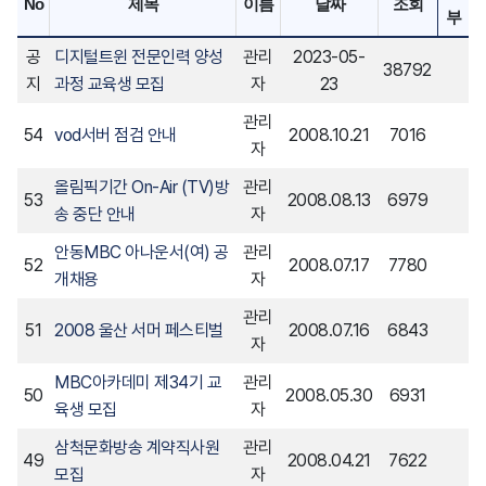
No
제목
이름
날짜
조회
부
공
디지털트윈 전문인력 양성
관리
2023-05-
38792
지
과정 교육생 모집
자
23
관리
54
vod서버 점검 안내
2008.10.21
7016
자
올림픽기간 On-Air (TV)방
관리
53
2008.08.13
6979
송 중단 안내
자
안동MBC 아나운서(여) 공
관리
52
2008.07.17
7780
개채용
자
관리
51
2008 울산 서머 페스티벌
2008.07.16
6843
자
MBC아카데미 제34기 교
관리
50
2008.05.30
6931
육생 모집
자
삼척문화방송 계약직사원
관리
49
2008.04.21
7622
모집
자