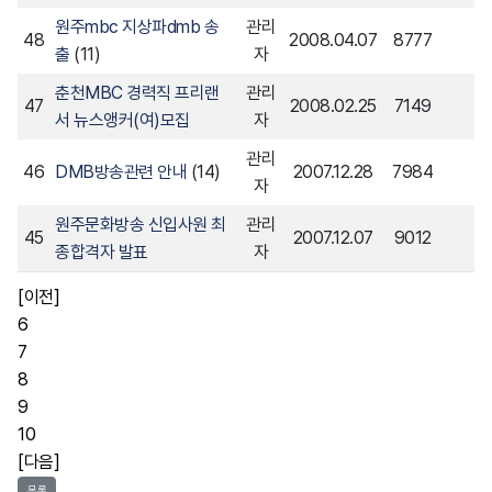
원주mbc 지상파dmb 송
관리
48
2008.04.07
8777
출
(11)
자
춘천MBC 경력직 프리랜
관리
47
2008.02.25
7149
서 뉴스앵커(여)모집
자
관리
46
DMB방송관련 안내
(14)
2007.12.28
7984
자
원주문화방송 신입사원 최
관리
45
2007.12.07
9012
종합격자 발표
자
[이전]
6
7
8
9
10
[다음]
목록