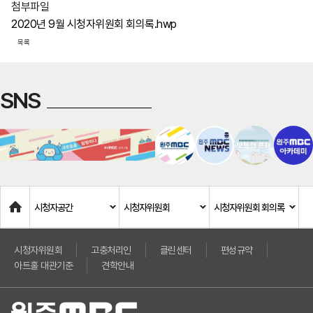
첨부파일
2020년 9월 시청자위원회 회의록.hwp
목록
SNS
Home
시청자공간
시청자위원회
시청자위원회 회의록
시청자위원회
고충처리인
클린센터
편성규약
아트홀 대관기준
견학안내