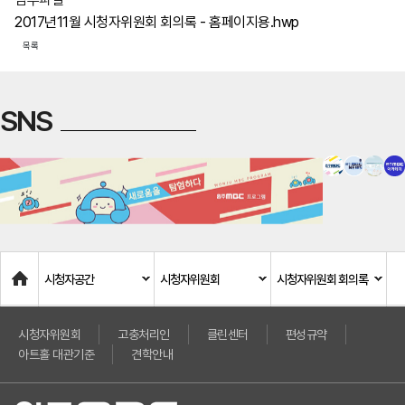
2017년11월 시청자위원회 회의록 - 홈페이지용.hwp
목록
SNS
Home
시청자공간
시청자위원회
시청자위원회 회의록
시청자위원회
고충처리인
클린센터
편성규약
아트홀 대관기준
견학안내