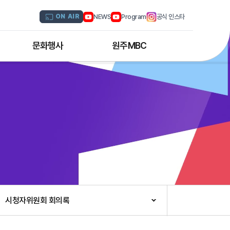
NEWS
Program
공식 인스타
ON AIR
문화행사
원주MBC
원주MBC 공연행사
회사연혁
디지털트윈 전문인력 양성과정
조직도
해외문화탐방
CI소개
국내문화기행
채널 및 주파수
부서별 안내
아나운서 소개
오시는 길
시청자위원회 회의록