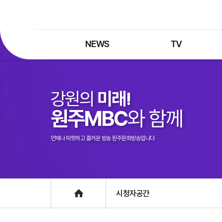
NEWS
TV
최신뉴스
TV 프로그램
뉴스검색
TV 편성표
강원의
미래!
제보는 MBC
특집 프로그램
원주MBC
와 함께
정정·반론보도
종영 프로그램
프로그램 구입안내
언제나 따뜻하고 즐거운 방송 원주문화방송입니다
UHDTV 즐기는 방법
Home
시청자공간