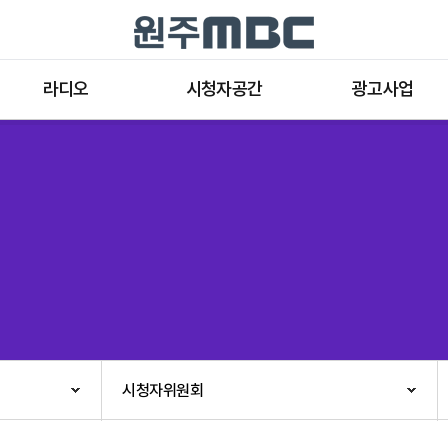
라디오
시청자공간
광고사업
라디오 프로그램
공지사항 및 새소식
종류와 특성
표준FM 편성표
시청자 의견
방송광고의 절차
음악FM 편성표
시청자위원회
광고요금
고충처리인
클린센터
편성규약
아트홀 대관기준
견학안내
시청자위원회