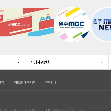
시청자위원회
규약
아트홀 대관기준
견학안내
3-741-8114 / 팩스 : / 이메일 : sglee@wjmbc.co.kr