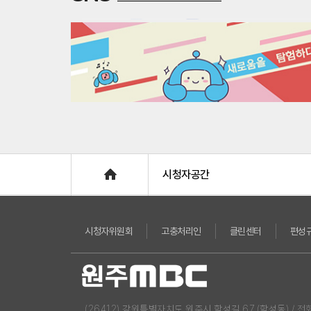
Home
시청자공간
시청자위원회
고충처리인
클린센터
편성
(26412) 강원특별자치도 원주시 학성길 67 (학성동) / 전화 : 03