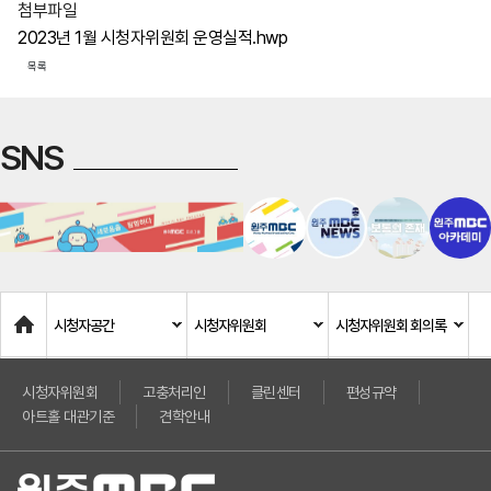
첨부파일
2023년 1월 시청자위원회 운영실적.hwp
목록
SNS
Home
시청자공간
시청자위원회
시청자위원회 회의록
시청자위원회
고충처리인
클린센터
편성규약
아트홀 대관기준
견학안내