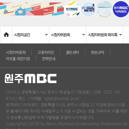
Home
시청자공간
시청자위원회
시청자위원회 회의록
시청자위원회
고충처리인
클린센터
편성규약
아트홀 대관기준
견학안내
(26412) 강원특별자치도 원주시 학성길 67 (학성동) / 전화 : 033-741-
8114 / 팩스 : / 이메일 : sglee@wjmbc.co.kr
원주MBC 아카데미 : 강원특별자치도 원주시 시청로 22 리젠트프라자 6층
본 홈페이지에 게시된 이메일주소가 자동 수집되는 것을 거부하며, 이를 위반
시 정보통신망법에 의해 처벌됨을 유념하시기 바랍니다.
Copyright(c) 2026 by Wonju Munhwa Broadcasting Corporation. All