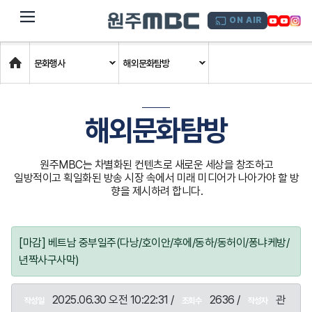
dehaze
ON AIR
Home
문화행사
해외문화탐방
해외문화탐방
원주MBC는 차별화된 컨텐츠로 새로운 세상을 창조하고
일방적이고 획일화된 방송 시장 속에서 미래 미디어가 나아가야 할 방
향을 제시하려 합니다.
[마감] 베트남 중부일주(다낭/호이안/후에/동하/동허이/퐁냐케방/
년짝사구사막)
2025.06.30 오전 10:22:31 /
2636 /
관
작성일
조회수
작성자