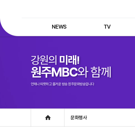
NEWS
TV
최신뉴스
TV 프로그램
뉴스검색
TV 편성표
강원의
미래!
제보는 MBC
특집 프로그램
원주MBC
와 함께
정정·반론보도
종영 프로그램
프로그램 구입안내
언제나 따뜻하고 즐거운 방송 원주문화방송입니다
UHDTV 즐기는 방법
Home
문화행사