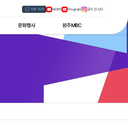
NEWS
Program
공식 인스타
ON AIR
문화행사
원주MBC
원주MBC 공연행사
회사연혁
디지털트윈 전문인력 양성과정
조직도
해외문화탐방
CI소개
국내문화기행
채널 및 주파수
부서별 안내
아나운서 소개
오시는 길