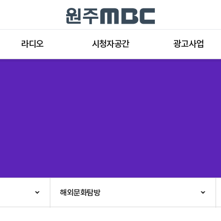
라디오
시청자공간
광고사업
라디오 프로그램
공지사항 및 새소식
종류와 특성
표준FM 편성표
시청자 의견
방송광고의 절차
음악FM 편성표
시청자위원회
광고요금
고충처리인
클린센터
편성규약
아트홀 대관기준
견학안내
해외문화탐방