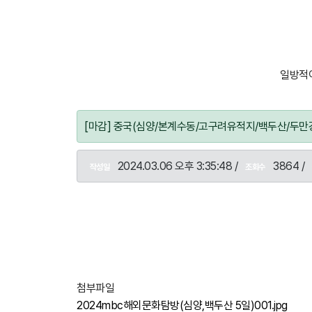
일방적이
[마감] 중국(심양/본계수동/고구려유적지/백두산/두만
2024.03.06 오후 3:35:48 /
3864 /
작성일
조회수
첨부파일
2024mbc해외문화탐방(심양,백두산 5일)001.jpg