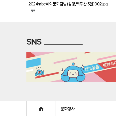
2024mbc해외문화탐방(심양,백두산 5일)002.jpg
목록
SNS
Home
문화행사