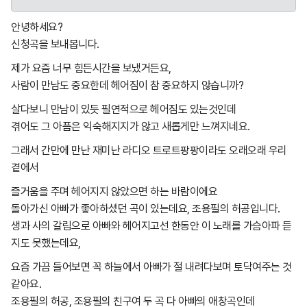
안녕하세요?
신청곡을 보내봅니다.
제가 요즘 너무 힘든시간을 보냈거든요,
사람이 만남도 중요한데 헤어짐이 참 중요하지 않습니까?
살다보니 만남이 있듯 필연적으로 헤어짐도 있는것인데
겪어도 그 아픔은 익숙해지지가 않고 새롭게만 느껴지네요.
그래서 간만에 만난 재미난 라디오 트로트팡팡이라도 오래오래 우리
곁에서
즐거움을 주며 헤어지지 않았으면 하는 바람이에요
돌아가신 아빠가 좋아하셨던 곡이 있는데요, 조용필의 허공입니다.
생과 사의 갈림으로 아빠와 헤어지고선 한동안 이 노래를 가슴아파 듣
지도 못했는데요,
요즘 가끔 들어보면 꼭 하늘에서 아빠가 절 내려다보며 토닥여주는 것
같아요.
조용필의 허공, 조용필의 친구여 두 곡 다 아빠의 애창곡인데