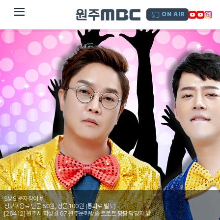
dehaze
ON AIR
SMS 문자참여 #
정보이용료 단문 50원, 장문 100원 (통화료 별도)
[26412] 원주시 학성길 67 원주문화방송 트로트 팡팡 담당자 앞