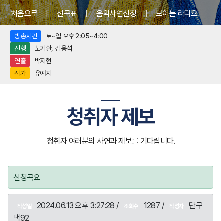
처음으로
|
선곡표
|
음악사연신청
|
보이는 라디오
방송시간
토~일 오후 2:05~4:00
진행
노기환, 김용석
연출
박지현
작가
유예지
청취자 제보
청취자 여러분의 사연과 제보를 기다립니다.
신청곡요
2024.06.13 오후 3:27:28 /
1287 /
단구
작성일
조회수
작성자
댁92