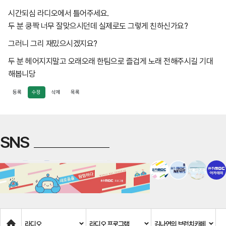
시간되심 라디오에서 틀어주세요.
두 분 쿵짝 너무 잘맞으시던데 실제로도 그렇게 친하신가요?
그러니 그리 재밌으시겠지요?
두 분 헤어지지말고 오래오래 한팀으로 즐겁게 노래 전해주시길 기대
해봅니당
등록
수정
삭제
목록
SNS
Home
라디오
라디오 프로그램
김나연의 브런치카페