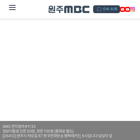
dehaze
ON AIR
SMS 문자참여 #1133
정보이용료 단문 50원, 장문 100원 (통화료 별도)
[26412] 원주시 학성길 67 원주문화방송 행복매거진, 6시입니다 담당자 앞