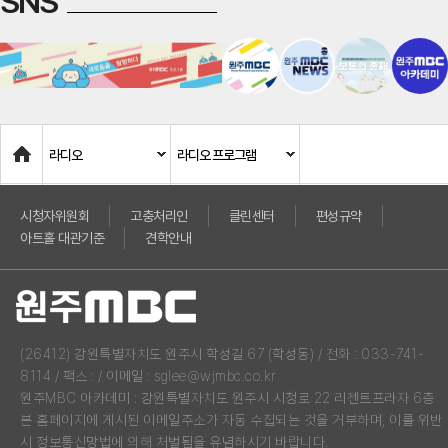
SNS
Home
라디오
라디오 프로그램
시청자위원회
고충처리인
클린센터
편성규약
아트홀 대관기준
견학안내
(26412) 강원특별자치도 원주시 학성길 67 (학성동) / 전화 : 033-741-
8114 / 팩스 : / 이메일 : sglee@wjmbc.co.kr
원주MBC 아카데미 : 강원특별자치도 원주시 시청로 22 리젠트프라자 6층
본 홈페이지에 게시된 이메일주소가 자동 수집되는 것을 거부하며, 이를 위반
시 정보통신망법에 의해 처벌됨을 유념하시기 바랍니다.