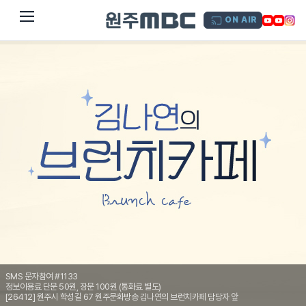
dehaze
ON AIR
SMS 문자참여 #1133
정보이용료 단문 50원, 장문 100원 (통화료 별도)
[26412] 원주시 학성길 67 원주문화방송 김나연의 브런치카페 담당자 앞