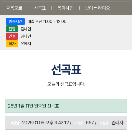
처음으로
|
선곡표
|
음악사연
|
보이는 라디오
방송시간
매일 오전 11:00 ~ 12:00
진행
김나연
연출
김나연
작가
유예지
선곡표
오늘의 선곡표입니다.
26년 1월 11일 일요일 선곡표
2026.01.09 오후 3:42:12 /
567 /
관리자
작성일
조회수
작성자