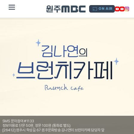
dehaze
ON AIR
SMS 문자참여 #1133
정보이용료 단문 50원, 장문 100원 (통화료 별도)
[26412] 원주시 학성길 67 원주문화방송 김나연의 브런치카페 담당자 앞