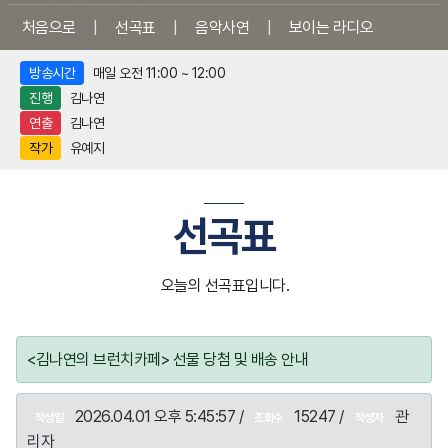
처음으로
|
선곡표
|
음악사연
|
보이는 라디오
방송시간
매일 오전 11:00 ~ 12:00
진행
김나연
연출
김나연
작가
유예지
선곡표
오늘의 선곡표입니다.
<김나연의 브런치카페> 선물 당첨 및 배송 안내
2026.04.01 오후 5:45:57 /
15247 /
관
작성일
조회수
작성자
리자