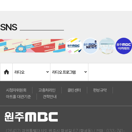
SNS
Home
라디오
라디오 프로그램
시청자위원회
고충처리인
클린센터
편성규약
아트홀 대관기준
견학안내
(26412) 강원특별자치도 원주시 학성길 67 (학성동) / 전화 : 033-741-