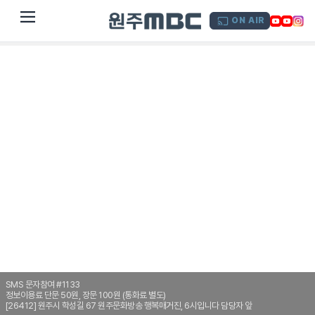
dehaze
ON AIR
SMS 문자참여 #1133
정보이용료 단문 50원, 장문 100원 (통화료 별도)
[26412] 원주시 학성길 67 원주문화방송 행복매거진, 6시입니다 담당자 앞