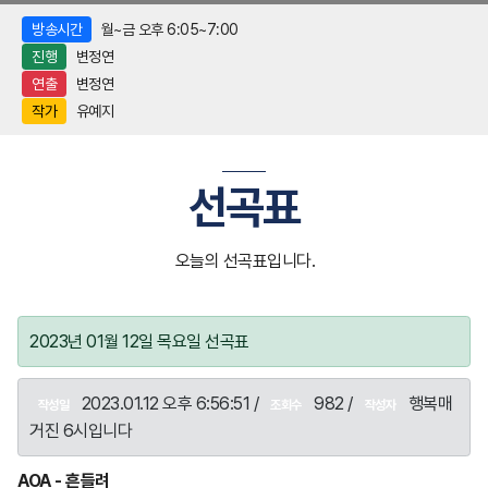
방송시간
월~금 오후 6:05~7:00
진행
변정연
연출
변정연
작가
유예지
선곡표
오늘의 선곡표입니다.
2023년 01월 12일 목요일 선곡표
2023.01.12 오후 6:56:51 /
982 /
행복매
작성일
조회수
작성자
거진 6시입니다
AOA - 흔들려