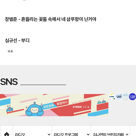
장범준 - 흔들리는 꽃들 속에서 네 샴푸향이 난거야
심규선 - 부디
목록
SNS
Home
라디오
라디오 프로그램
김나연의 브런치카페