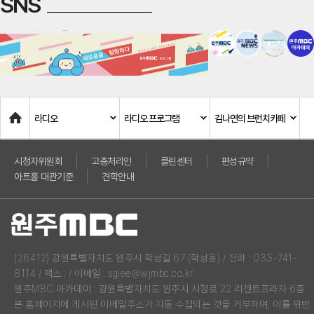
SNS
Home
라디오
라디오 프로그램
김나연의 브런치카페
시청자위원회
고충처리인
클린센터
편성규약
아트홀 대관기준
견학안내
(26412) 강원특별자치도 원주시 학성길 67 (학성동) / 전화 : 033-741-
8114 / 팩스 : / 이메일 : sglee@wjmbc.co.kr
원주MBC 아카데미 : 강원특별자치도 원주시 시청로 22 리젠트프라자 6층
본 홈페이지에 게시된 이메일주소가 자동 수집되는 것을 거부하며, 이를 위반