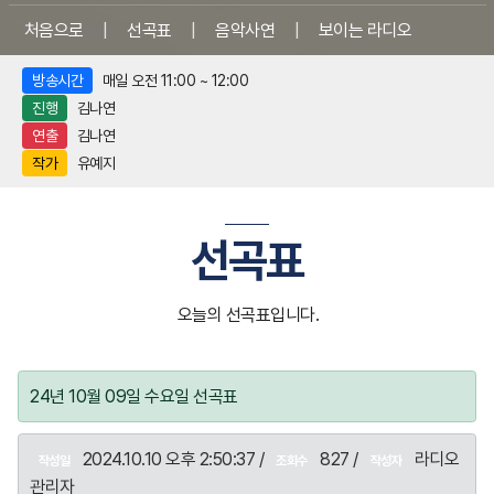
처음으로
|
선곡표
|
음악사연
|
보이는 라디오
방송시간
매일 오전 11:00 ~ 12:00
진행
김나연
연출
김나연
작가
유예지
선곡표
오늘의 선곡표입니다.
24년 10월 09일 수요일 선곡표
2024.10.10 오후 2:50:37 /
827 /
라디오
작성일
조회수
작성자
관리자