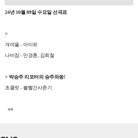
24
년
10
월
09
일 수요일 선곡표
>
개여울
-
아이유
나비잠
-
민경훈
,
김희철
>
박승주 리포터의 승주와쏭
!
초콜릿
-
볼빨간사춘기
목록