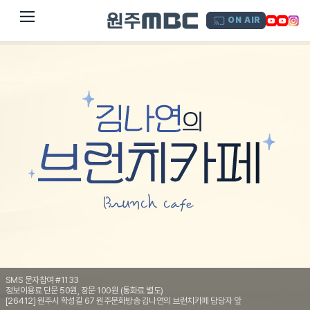
dehaze
ON AIR
SMS 문자참여 #1133
정보이용료 단문 50원, 장문 100원 (통화료 별도)
[26412] 원주시 학성길 67 원주문화방송 김나연의 브런치카페 담당자 앞