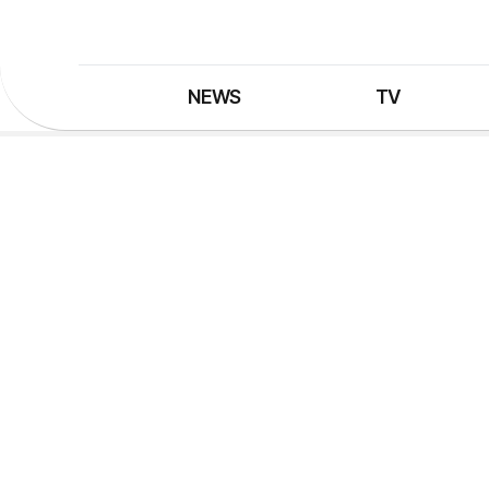
NEWS
TV
최신뉴스
TV 프로그램
뉴스검색
TV 편성표
제보는 MBC
특집 프로그램
정정·반론보도
종영 프로그램
프로그램 구입안내
UHDTV 즐기는 방법