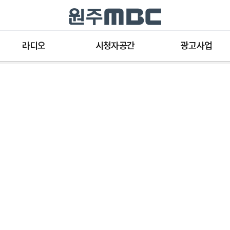
라디오
시청자공간
광고사업
라디오 프로그램
공지사항 및 새소식
종류와 특성
표준FM 편성표
시청자 의견
방송광고의 절차
음악FM 편성표
시청자위원회
광고요금
고충처리인
클린센터
편성규약
아트홀 대관기준
견학안내