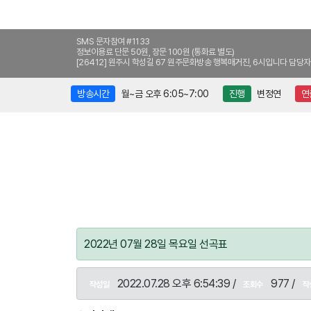
SMS 문자참여 #1133
정보이용료 단문 50원, 장문 100원 (통화료 별도)
[26412] 원주시 학성길 67 원주문화방송 행복매거진, 6시입니다 담당자
방송시간
월~금 오후 6:05~7:00
진행
변정연
연
2022년 07월 28일 목요일 선곡표
2022.07.28 오후 6:54:39 /
977 /
작성일
조회수
작