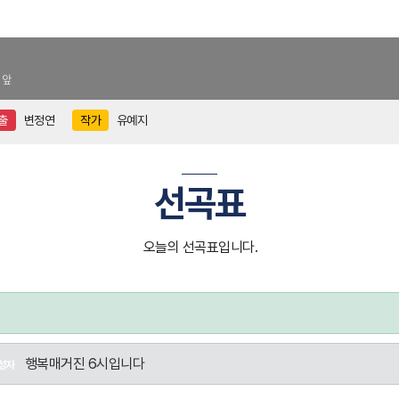
 앞
출
변정연
작가
유예지
선곡표
오늘의 선곡표입니다.
행복매거진 6시입니다
성자