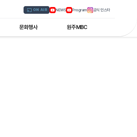
NEWS
Program
공식 인스타
ON AIR
문화행사
원주MBC
원주MBC 공연행사
회사연혁
디지털트윈 전문인력 양성과정
조직도
해외문화탐방
CI소개
국내문화기행
채널 및 주파수
부서별 안내
아나운서 소개
오시는 길