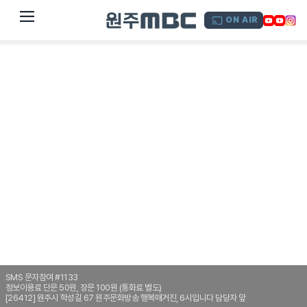
dehaze
ON AIR
SMS 문자참여 #1133
정보이용료 단문 50원, 장문 100원 (통화료 별도)
[26412] 원주시 학성길 67 원주문화방송 행복매거진, 6시입니다 담당자 앞