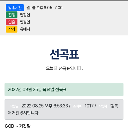
방송시간
월~금 오후 6:05~7:00
진행
변정연
연출
변정연
작가
유예지
선곡표
오늘의 선곡표입니다.
2022년 08월 25일 목요일 선곡표
2022.08.25 오후 6:53:33 /
1017 /
행복
작성일
조회수
작성자
매거진 6시입니다
GOD - 거짓말