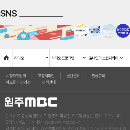
SNS
Home
라디오
라디오 프로그램
김나연의 브런치카페
시청자위원회
고충처리인
클린센터
편성규약
아트홀 대관기준
견학안내
(26412) 강원특별자치도 원주시 학성길 67 (학성동) / 전화 : 033-741-
8114 / 팩스 : / 이메일 : sglee@wjmbc.co.kr
원주MBC 아카데미 : 강원특별자치도 원주시 시청로 22 리젠트프라자 6층