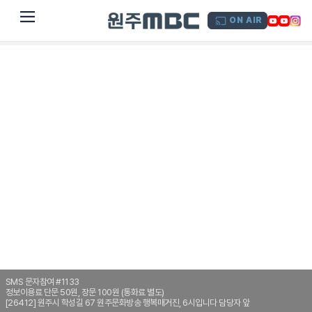
dehaze
ON AIR
SMS 문자참여 #1133
정보이용료 단문 50원, 장문 100원 (통화료 별도)
[26412] 원주시 학성길 67 원주문화방송 행복매거진, 6시입니다 담당자 앞