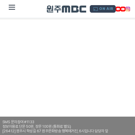
dehaze
ON AIR
SMS 문자참여 #1133
정보이용료 단문 50원, 장문 100원 (통화료 별도)
[26412] 원주시 학성길 67 원주문화방송 행복매거진, 6시입니다 담당자 앞