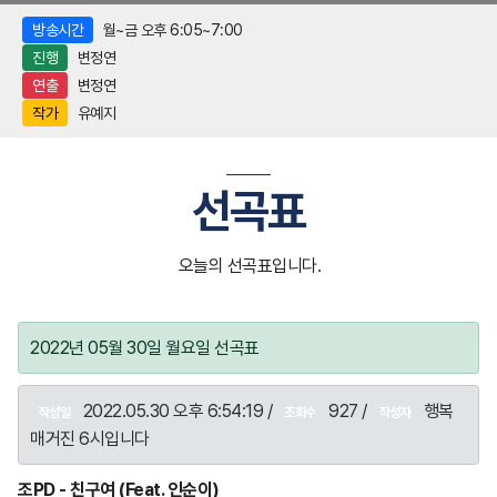
방송시간
월~금 오후 6:05~7:00
진행
변정연
연출
변정연
작가
유예지
선곡표
오늘의 선곡표입니다.
2022년 05월 30일 월요일 선곡표
2022.05.30 오후 6:54:19 /
927 /
행복
작성일
조회수
작성자
매거진 6시입니다
조PD - 친구여 (Feat. 인순이)