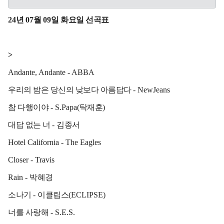
24
년
07
월
09
일 화요일 선곡표
>
Andante, Andante - ABBA
우리의 밤은 당신의 낮보다 아름답다
- NewJeans
참 다행이야
- S.Papa(
탁재훈
)
대답 없는 너
-
김종서
Hotel California - The Eagles
Closer - Travis
Rain -
박혜경
소나기
-
이클립스
(ECLIPSE)
너를 사랑해
- S.E.S.