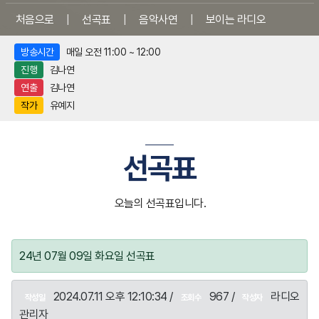
처음으로
|
선곡표
|
음악사연
|
보이는 라디오
방송시간
매일 오전 11:00 ~ 12:00
진행
김나연
연출
김나연
작가
유예지
선곡표
오늘의 선곡표입니다.
24년 07월 09일 화요일 선곡표
2024.07.11 오후 12:10:34 /
967 /
라디오
작성일
조회수
작성자
관리자