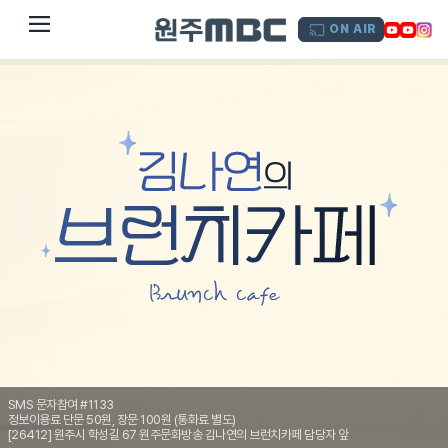
dehaze
ON AIR
SMS 문자참여 #1133
정보이용료 단문 50원, 장문 100원 (통화료 별도)
[26412] 원주시 학성길 67 원주문화방송 김나연의 브런치카페 담당자 앞