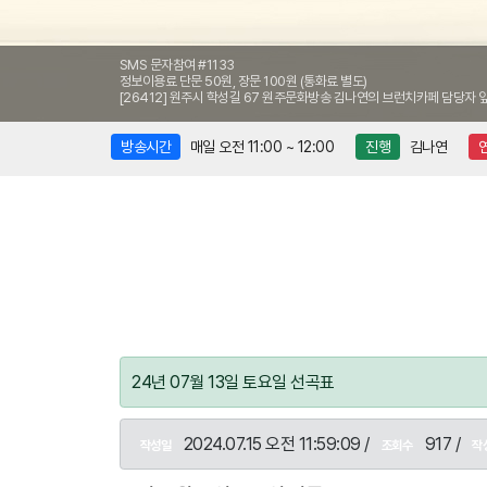
SMS 문자참여 #1133
정보이용료 단문 50원, 장문 100원 (통화료 별도)
[26412] 원주시 학성길 67 원주문화방송 김나연의 브런치카페 담당자 
방송시간
매일 오전 11:00 ~ 12:00
진행
김나연
24년 07월 13일 토요일 선곡표
2024.07.15 오전 11:59:09 /
917 /
작성일
조회수
작