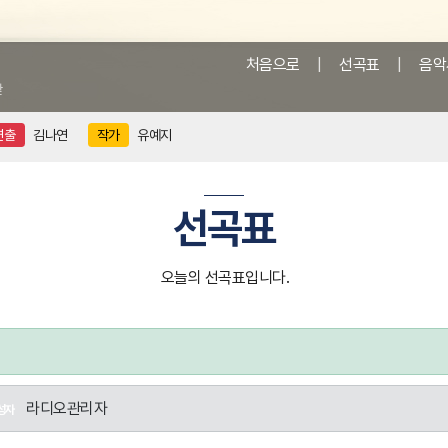
처음으로
|
선곡표
|
음악
앞
연출
김나연
작가
유예지
선곡표
오늘의 선곡표입니다.
라디오관리자
성자