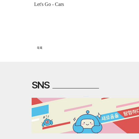
Let's Go - Cars
목록
SNS