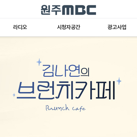
라디오
시청자공간
광고사업
라디오 프로그램
공지사항 및 새소식
종류와 특성
표준FM 편성표
시청자 의견
방송광고의 절차
음악FM 편성표
시청자위원회
광고요금
고충처리인
클린센터
편성규약
아트홀 대관기준
견학안내