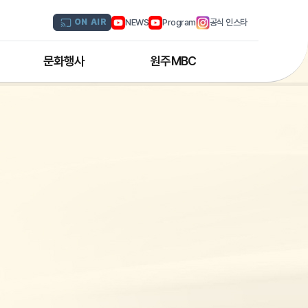
NEWS
Program
공식 인스타
ON AIR
문화행사
원주MBC
원주MBC 공연행사
회사연혁
디지털트윈 전문인력 양성과정
조직도
해외문화탐방
CI소개
국내문화기행
채널 및 주파수
부서별 안내
아나운서 소개
오시는 길