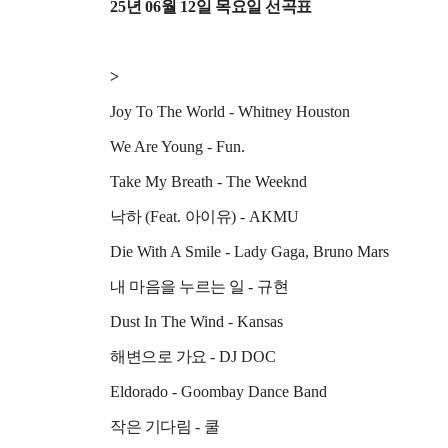
25
년
06
월
12
일 목요일 선곡표
>
Joy To The World - Whitney Houston
We Are Young - Fun.
Take My Breath - The Weeknd
낙하
(Feat.
아이유
) - AKMU
Die With A Smile - Lady Gaga, Bruno Mars
내 마음을 누르는 일
-
규현
Dust In The Wind - Kansas
해변으로 가요
- DJ DOC
Eldorado - Goombay Dance Band
작은 기다림
-
쿨