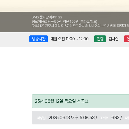
SMS 문자참여 #1133
정보이용료 단문 50원, 장문 100원 (통화료 별도)
[26412] 원주시 학성길 67 원주문화방송 김나연의 브런치카페 담당자 
방송시간
매일 오전 11:00 ~ 12:00
진행
김나연
25년 06월 12일 목요일 선곡표
2025.06.13 오후 5:08:53 /
693 /
작성일
조회수
작