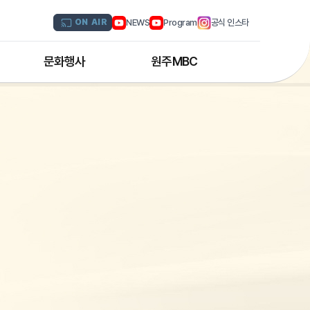
NEWS
Program
공식 인스타
ON AIR
문화행사
원주MBC
원주MBC 공연행사
회사연혁
디지털트윈 전문인력 양성과정
조직도
해외문화탐방
CI소개
국내문화기행
채널 및 주파수
부서별 안내
아나운서 소개
오시는 길