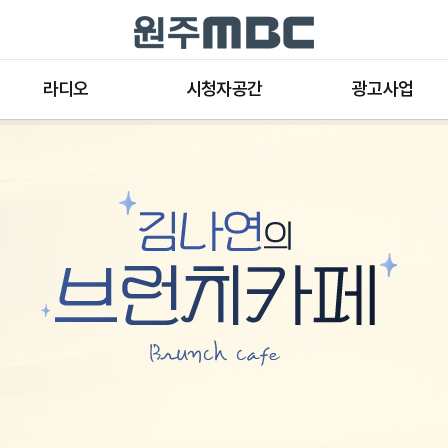
라디오
시청자공간
광고사업
라디오 프로그램
공지사항 및 새소식
종류와 특성
표준FM 편성표
시청자 의견
방송광고의 절차
음악FM 편성표
시청자위원회
광고요금
고충처리인
클린센터
편성규약
아트홀 대관기준
견학안내