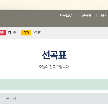
처음으로
|
선곡표
|
음악
앞
연출
김나연
작가
유예지
선곡표
오늘의 선곡표입니다.
관리자
성자