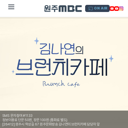
dehaze
ON AIR
SMS 문자참여 #1133
정보이용료 단문 50원, 장문 100원 (통화료 별도)
[26412] 원주시 학성길 67 원주문화방송 김나연의 브런치카페 담당자 앞