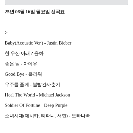
25
년
06
월
16
일 월요일 선곡표
>
Baby(Acoustic Ver.) - Justin Bieber
한 우산 아래
?
윤하
좋은 날
-
아이유
Good Bye -
플라워
우주를 줄게
-
볼빨간사춘기
Heal The World - Michael Jackson
Soldier Of Fortune - Deep Purple
소녀시대
(
제시카
,
티파니
,
서현
) -
오빠나빠