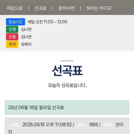
처음으로
|
선곡표
|
음악사연
|
보이는 라디오
방송시간
매일 오전 11:00 ~ 12:00
진행
김나연
연출
김나연
작가
유예지
선곡표
오늘의 선곡표입니다.
25년 06월 16일 월요일 선곡표
2025.06.16 오후 11:08:52 /
688 /
관리
작성일
조회수
작성자
자