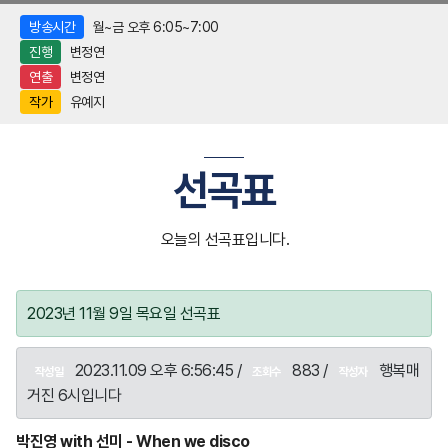
방송시간
월~금 오후 6:05~7:00
진행
변정연
연출
변정연
작가
유예지
선곡표
오늘의 선곡표입니다.
2023년 11월 9일 목요일 선곡표
2023.11.09 오후 6:56:45 /
883 /
행복매
작성일
조회수
작성자
거진 6시입니다
박진영 with 선미 - When we disco