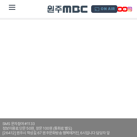
dehaze
ON AIR
SMS 문자참여 #1133
정보이용료 단문 50원, 장문 100원 (통화료 별도)
[26412] 원주시 학성길 67 원주문화방송 행복매거진, 6시입니다 담당자 앞