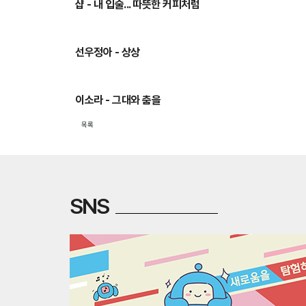
샵 - 내 입술... 따뜻한 커피처럼
선우정아 - 상상
이소라 - 그대와 춤을
목록
SNS