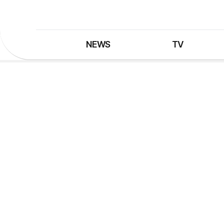
NEWS
TV
최신뉴스
TV 프로그램
뉴스검색
TV 편성표
제보는 MBC
특집 프로그램
정정·반론보도
종영 프로그램
프로그램 구입안내
UHDTV 즐기는 방법