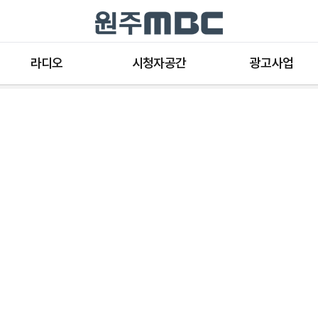
라디오
시청자공간
광고사업
라디오 프로그램
공지사항 및 새소식
종류와 특성
표준FM 편성표
시청자 의견
방송광고의 절차
음악FM 편성표
시청자위원회
광고요금
고충처리인
클린센터
편성규약
아트홀 대관기준
견학안내