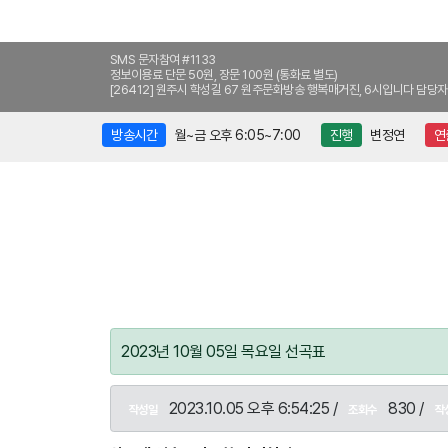
SMS 문자참여 #1133
정보이용료 단문 50원, 장문 100원 (통화료 별도)
[26412] 원주시 학성길 67 원주문화방송 행복매거진, 6시입니다 담당자
방송시간
월~금 오후 6:05~7:00
진행
변정연
연
2023년 10월 05일 목요일 선곡표
2023.10.05 오후 6:54:25 /
830 /
작성일
조회수
작