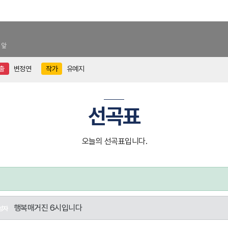
 앞
출
변정연
작가
유예지
선곡표
오늘의 선곡표입니다.
행복매거진 6시입니다
성자