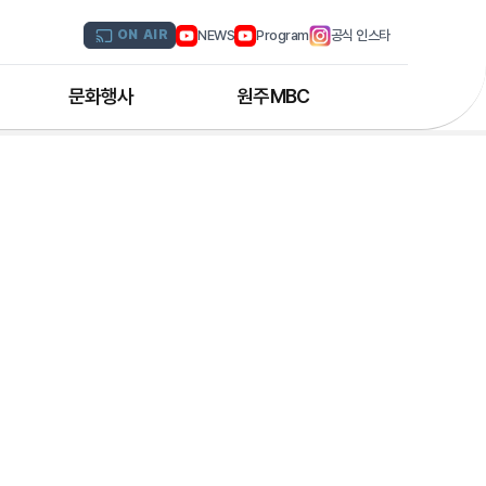
NEWS
Program
공식 인스타
ON AIR
문화행사
원주MBC
원주MBC 공연행사
회사연혁
디지털트윈 전문인력 양성과정
조직도
해외문화탐방
CI소개
국내문화기행
채널 및 주파수
부서별 안내
아나운서 소개
오시는 길