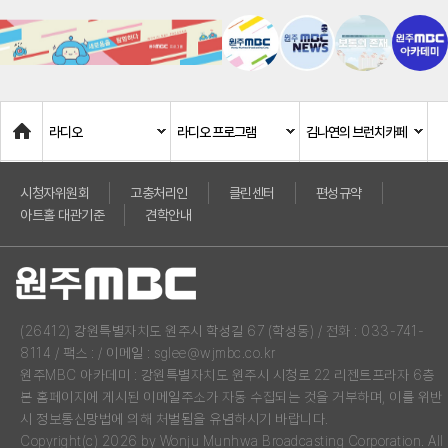
Home
라디오
라디오 프로그램
김나연의 브런치카페
시청자위원회
고충처리인
클린센터
편성규약
아트홀 대관기준
견학안내
(26412) 강원특별자치도 원주시 학성길 67 (학성동) / 전화 : 033-741-
8114 / 팩스 : / 이메일 : sglee@wjmbc.co.kr
원주MBC 아카데미 : 강원특별자치도 원주시 시청로 22 리젠트프라자 6층
본 홈페이지에 게시된 이메일주소가 자동 수집되는 것을 거부하며, 이를 위반
시 정보통신망법에 의해 처벌됨을 유념하시기 바랍니다.
Copyright(c) 2026 by Wonju Munhwa Broadcasting Corporation. All