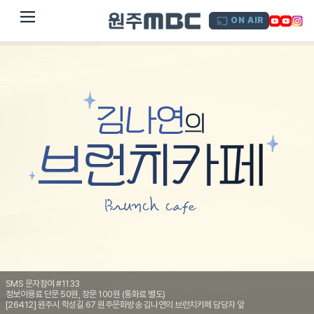
dehaze
ON AIR
SMS 문자참여 #1133
정보이용료 단문 50원, 장문 100원 (통화료 별도)
[26412] 원주시 학성길 67 원주문화방송 김나연의 브런치카페 담당자 앞