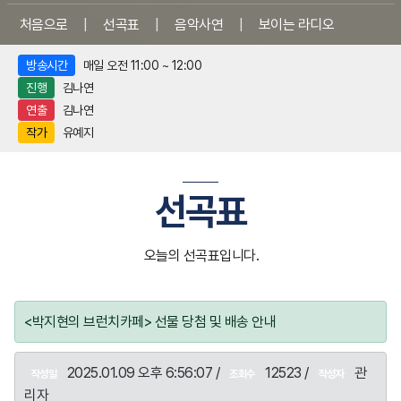
처음으로
|
선곡표
|
음악사연
|
보이는 라디오
방송시간
매일 오전 11:00 ~ 12:00
진행
김나연
연출
김나연
작가
유예지
선곡표
오늘의 선곡표입니다.
<박지현의 브런치카페> 선물 당첨 및 배송 안내
2025.01.09 오후 6:56:07 /
12523 /
관
작성일
조회수
작성자
리자