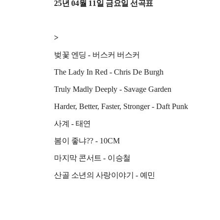
25
년
04
월
11
일 금요일 선곡표
>
벚꽃 엔딩
-
버스커 버스커
The Lady In Red - Chris De Burgh
Truly Madly Deeply - Savage Garden
Harder, Better, Faster, Stronger - Daft Punk
사계
-
태연
봄이 좋냐
?? - 10CM
마지막 콘서트
-
이승철
산골 소년의 사랑이야기
-
예민