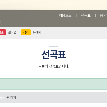
처음으로
|
선곡표
|
음악
앞
연출
김나연
작가
유예지
선곡표
오늘의 선곡표입니다.
관리자
성자