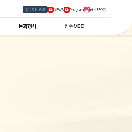
NEWS
Program
공식 인스타
ON AIR
문화행사
원주MBC
원주MBC 공연행사
회사연혁
디지털트윈 전문인력 양성과정
조직도
해외문화탐방
CI소개
국내문화기행
채널 및 주파수
부서별 안내
아나운서 소개
오시는 길