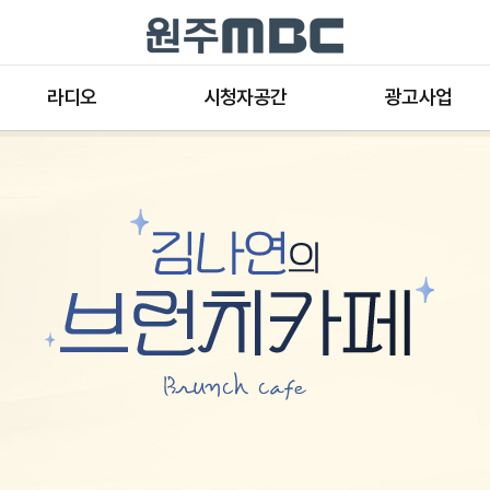
라디오
시청자공간
광고사업
라디오 프로그램
공지사항 및 새소식
종류와 특성
표준FM 편성표
시청자 의견
방송광고의 절차
음악FM 편성표
시청자위원회
광고요금
고충처리인
클린센터
편성규약
아트홀 대관기준
견학안내