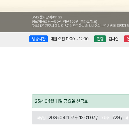
SMS 문자참여 #1133
정보이용료 단문 50원, 장문 100원 (통화료 별도)
[26412] 원주시 학성길 67 원주문화방송 김나연의 브런치카페 담당자 
방송시간
매일 오전 11:00 ~ 12:00
진행
김나연
25년 04월 11일 금요일 선곡표
2025.04.11 오후 12:01:07 /
729 /
작성일
조회수
작