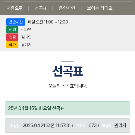
처음으로
|
선곡표
|
음악사연
|
보이는 라디오
방송시간
매일 오전 11:00 ~ 12:00
진행
김나연
연출
김나연
작가
유예지
선곡표
오늘의 선곡표입니다.
25년 04월 15일 화요일 선곡표
2025.04.21 오전 11:57:31 /
673 /
관리자
작성일
조회수
작성자