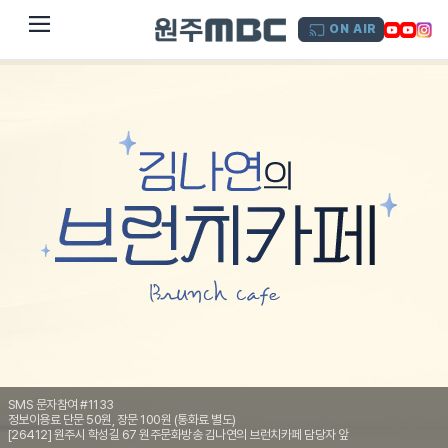
dehaze
ON AIR
SMS 문자참여 #1133
정보이용료 단문 50원, 장문 100원 (통화료 별도)
[26412] 원주시 학성길 67 원주문화방송 김나연의 브런치카페 담당자 앞