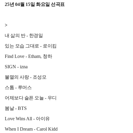
25
년
04
월
15
일 화요일 선곡표
>
내 삶의 반
-
한경일
있는 모습 그대로
-
로이킴
Find Love - Etham,
청하
SIGN - izna
불멸의 사랑
-
조성모
스톰
-
루머스
어제보다 슬픈 오늘
-
우디
봄날
- BTS
Love Wins All -
아이유
When I Dream - Carol Kidd