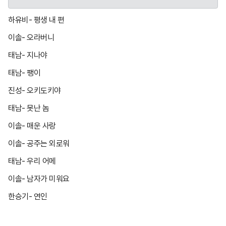
하유비- 평생 내 편
이솔- 오라버니
태남- 지나야
태남- 팽이
진성- 오키도키야
태남- 못난 놈
이솔- 매운 사랑
이솔- 공주는 외로워
태남- 우리 어메
이솔- 남자가 미워요
한승기- 연인