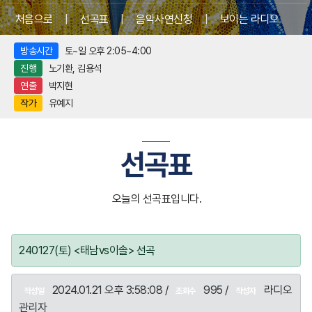
처음으로
|
선곡표
|
음악사연신청
|
보이는 라디오
방송시간
토~일 오후 2:05~4:00
진행
노기환, 김용석
연출
박지현
작가
유예지
선곡표
오늘의 선곡표입니다.
240127(토) <태남vs이솔> 선곡
2024.01.21 오후 3:58:08 /
995 /
라디오
작성일
조회수
작성자
관리자