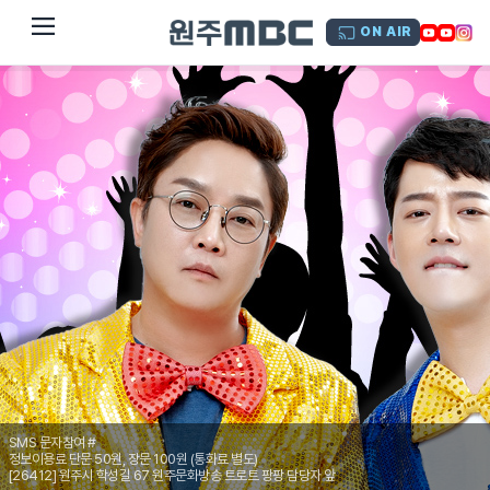
dehaze
ON AIR
SMS 문자참여 #
정보이용료 단문 50원, 장문 100원 (통화료 별도)
[26412] 원주시 학성길 67 원주문화방송 트로트 팡팡 담당자 앞