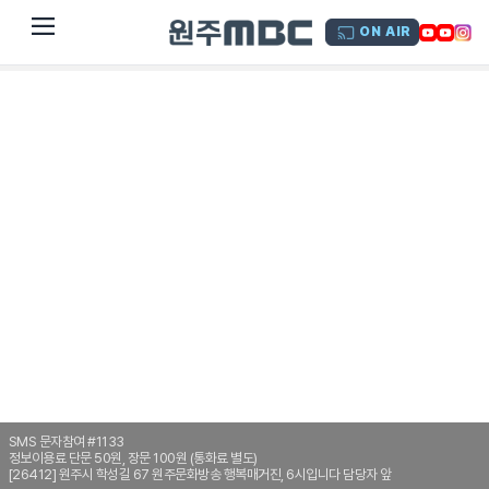
dehaze
ON AIR
SMS 문자참여 #1133
정보이용료 단문 50원, 장문 100원 (통화료 별도)
[26412] 원주시 학성길 67 원주문화방송 행복매거진, 6시입니다 담당자 앞