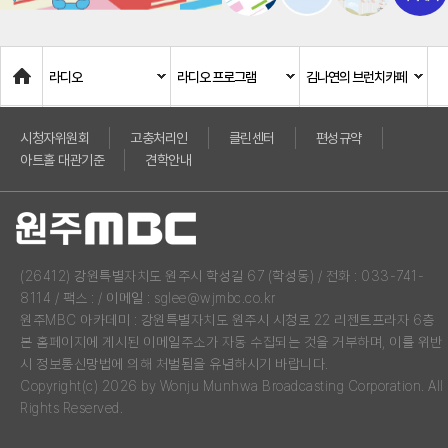
Home
라디오
라디오 프로그램
김나연의 브런치카페
시청자위원회
고충처리인
클린센터
편성규약
아트홀 대관기준
견학안내
(26412) 강원특별자치도 원주시 학성길 67 (학성동) / 전화 : 033-741-
8114 / 팩스 : / 이메일 : sglee@wjmbc.co.kr
원주MBC 아카데미 : 강원특별자치도 원주시 시청로 22 리젠트프라자 6층
본 홈페이지에 게시된 이메일주소가 자동 수집되는 것을 거부하며, 이를 위반
시 정보통신망법에 의해 처벌됨을 유념하시기 바랍니다.
Copyright(c) 2026 by Wonju Munhwa Broadcasting Corporation. All
Rights Reserved.