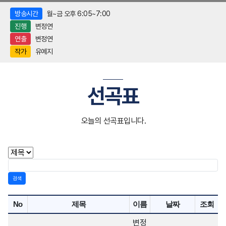
방송시간
월~금 오후 6:05~7:00
진행
변정연
연출
변정연
작가
유예지
선곡표
오늘의 선곡표입니다.
검색
No
제목
이름
날짜
조회
변정