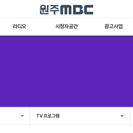
라디오
시청자공간
광고사업
라디오 프로그램
공지사항 및 새소식
종류와 특성
표준FM 편성표
시청자 의견
방송광고의 절차
음악FM 편성표
시청자위원회
광고요금
고충처리인
클린센터
편성규약
아트홀 대관기준
견학안내
TV 프로그램