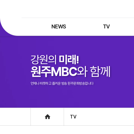
NEWS
TV
최신뉴스
TV 프로그램
뉴스검색
TV 편성표
강원의
미래!
제보는 MBC
특집 프로그램
원주MBC
와 함께
정정·반론보도
종영 프로그램
프로그램 구입안내
언제나 따뜻하고 즐거운 방송 원주문화방송입니다
UHDTV 즐기는 방법
Home
TV