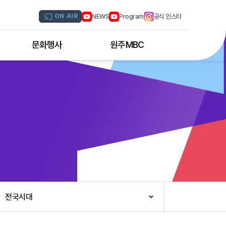
NEWS
Program
공식 인스타
ON AIR
문화행사
원주MBC
원주MBC 공연행사
회사연혁
디지털트윈 전문인력 양성과정
조직도
해외문화탐방
CI소개
국내문화기행
채널 및 주파수
부서별 안내
아나운서 소개
오시는 길
전국시대