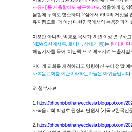
사유서
)
를 제출함에도 불구하고도
,
억울하게 징역
울함에 무죄로 항소하여
, 2
심에서 하
00
의 거짓을 
유지됨으로
,
더 이상 대한민국에서의 복음전파가
이뿐만 아니라
,
박경호 목사가
20
년
이상 연구하고
NEW
요한계시록
,
로마서
,
창세기 등
)
는
원어 한 단
해당기사를 묶어
‘
이단책
’
으로 매도시켜 노출시킴
저에게 교회를 개척하라고 명령하신 분이 정말 
사복음교회를 이단이라하는자들은 마귀들입니다
※
첨부자료
1.
https://phoenixbethanyecclesia.blogspot.com/20
사복음교회 박경호 원장의 탄원서
[
기독교한국신문
2.
https://phoenixbethanyecclesia.blogspot.com/2