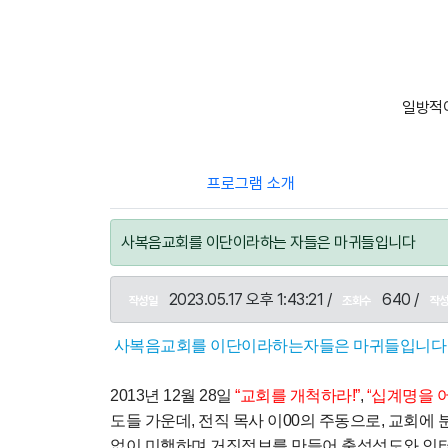
일방적이
프로그램 소개
사복음교회를 이단이라하는 자들은 마귀들입니다
2023.05.17 오후 1:43:21 /
640 /
작성일
조회수
작
사복음교회를 이단이라하는자들은 마귀들입니다
2013
년
12
월
28
일
“
교회를 개척하라
!”
,
“
십계명을 
도들 가운데
,
전직 목사 이
00
의 주동으로
,
교회에 
없이 미행하며 거짓정보를 만들어 출석성도와 인