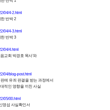
대한 반박
1
2/04/4-2.html
대한 반박
2
2/04/4-3.html
대한 반박
3
22/04/4.html
복음교회
박경호
목사
'
와
2/04/blog-post.html
재판에
유죄
판결을
받는
과정에서
절대적인
영향을
끼친
사실
22/05/00.html
 신영섭 사실확인서