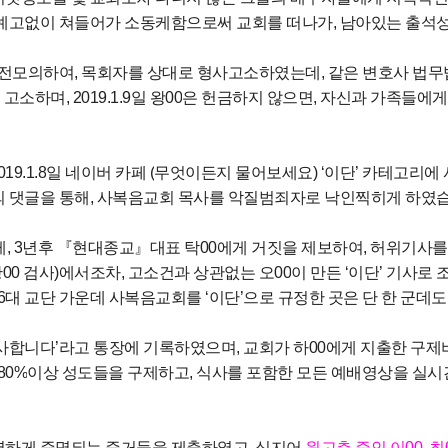
예고없이 쳐들어가 소동케함으로써 교회를 떠나가
,
남아있는 출석
사전모의하여
,
목회자를 상대로 형사고소하였는데
,
같은 변호사 법무
 고소하며
, 2019.1.9
일 왕
00
은 헌금하지 않으면
,
자신과 가족들에게
19.1.8
일 네이버 카페
(
무엇이든지 물어보세요
) ‘
이단
’
카테고리에 
 댓글을 통해
,
사복음교회 목사를 악질범죄자로 낙인찍히게 하였
게
, 3
년후
『
현대종교
』
대표 탁
00
에게 거짓을 제보하여
,
허위기사를
황
00
검사
)
에서조차
,
고소건과 상관없는 오
00
이 만든
‘
이단
’
기사로 
6
대 교단 가운데 사복음교회를
‘
이단
’
으로 규정한 곳은 단 한 군데
사합니다
’
라고 통장에 기록하였으며
,
교회가 하
00
에게 지출한 구
80%
이상 성도들을 구제하고
,
식사를 포함한 모든 예배영상을 실
벽하게 증명되는 증거들을 제출하였고
,
심지어
원고측 증인 이
00,
최