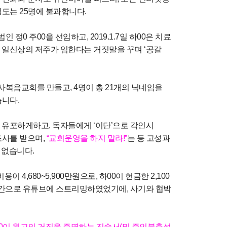
성도는
25
명에 불과합니다
.
법인 정
0
주
00
을 선임하고
, 2019.1.7
일 하
00
은 치료
 일신상의 저주가 임한다는 거짓말을 꾸며
‘
공갈
사복음교회를 만들고
, 4
명이 총
21
개의 닉네임을
습니다
.
 유포하게하고
,
독자들에게
‘
이단
’
으로 각인시
조사를 받으며
,
“
교회운영을 하지 말라
!”
는 등 고성과
도 없습니다
.
제비용이
4,680~5,900
만원으로
,
하
00
이 헌금한
2,100
시간으로 유튜브에 스트리밍하였었기에
,
사기와 협박
0
이 원고의 거짓을 증명하는 진술서
(
및 증인불출석