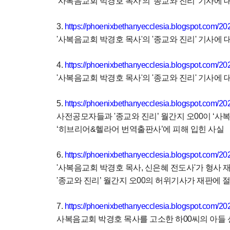
'
사복음교회 박경호 목사
'
의
'
종교와 진리
'
기사에 
3.
https://phoenixbethanyecclesia.blogspot.com/202
'
사복음교회 박경호 목사
'
의
'
종교와 진리
'
기사에 
4.
https://phoenixbethanyecclesia.blogspot.com/202
'
사복음교회 박경호 목사
'
의
'
종교와 진리
'
기사에 
5.
https://phoenixbethanyecclesia.blogspot.com/20
사전공모자들과
'
종교와
진리
’
월간지
오
00
이
‘
사
‘
히브리어
&
헬라어
번역출판사
’
에
피해
입힌
사실
6.
https://phoenixbethanyecclesia.blogspot.com/202
'
사복음교회
박경호
목사
,
신은혜
전도사
'
가
형사
'
종교와 진리
’
월간지
오
00
의
허위기사가
재판에
7.
https://phoenixbethanyecclesia.blogspot.com/20
사복음교회 박경호 목사를 고소한 하
00
씨의 아들