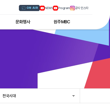
NEWS
Program
공식 인스타
ON AIR
문화행사
원주MBC
원주MBC 공연행사
회사연혁
디지털트윈 전문인력 양성과정
조직도
해외문화탐방
CI소개
국내문화기행
채널 및 주파수
부서별 안내
아나운서 소개
오시는 길
전국시대