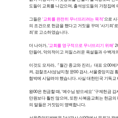
도들이 교회를 나갔으며
,
출석성도들의 가정집에 
그들은
‘
교회를 완전히 무너뜨리려는 목적
’
으로 
의 조건으로 헌금을 했다고 거짓을 꾸며
‘
사기죄
’
로
죄
’
로 고소하였습니다
.
더 나아가
,
‘
교회를 영구적으로 무너뜨리기 위해
’
20
만들어
,
악의적이고 저질스러운 욕설들과 수백개의
이것도 모자라
,『
월간 종교와 진리
』
대표 오
00
에
켜
,
검찰조사
(
성남지청 문
00
검사
,
서울중앙지검 
협박에 시달려야 했습니다
.
사실
대한민국 기독교
왕
00
은 헌금할 때
, ‘
예수님 받으세요
’ ‘
구제헌금 감
만원보다 훨씬 많으며
,
또한 사복음교회는 헌금의
의 말들은 거짓임이 명백합니다
.
서울중앙지방법원
1
심
(
판사 이
00)
에서 무죄가 완