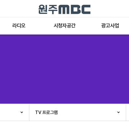
라디오
시청자공간
광고사업
라디오 프로그램
공지사항 및 새소식
종류와 특성
표준FM 편성표
시청자 의견
방송광고의 절차
음악FM 편성표
시청자위원회
광고요금
고충처리인
클린센터
편성규약
아트홀 대관기준
견학안내
TV 프로그램