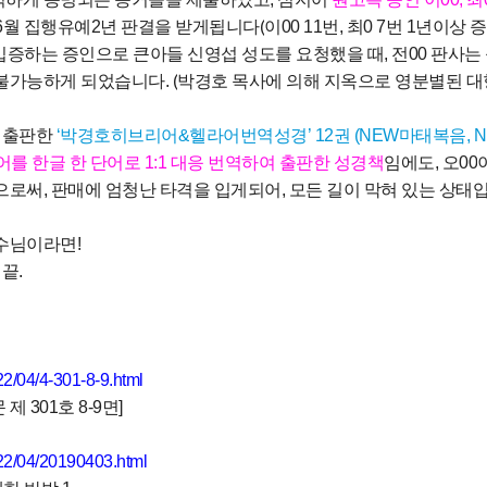
6
월 집행유예
2
년 판결을 받게됩니다
(
이
00 11
번
,
최
0 7
번
1
년이상 
입증하는 증인으로 큰아들 신영섭 성도를 요청했을 때
,
전
00
판사는
 불가능하게 되었습니다
.
(
박경호 목사에 의해 지옥으로 영분별된 대
 출판한
‘
박경호히브리어
&
헬라어번역성경
’ 12
권
(NEW
마태복음
, 
어를 한글 한 단어로
1:1
대응 번역하여 출판한 성경책
임에도
,
오
00
으로써
,
판매에 엄청난 타격을 입게되어
,
모든 길이 막혀 있는 상태
예수님이라면
!
.
끝
.
22/04/4-301-8-9.html
 제
301
호
8-9
면
]
022/04/20190403.html