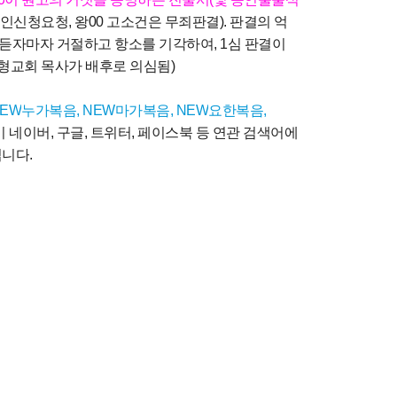
증인신청요청
,
왕
00
고소건은 무죄판결
).
판결의 억
 듣자마자 거절하고 항소를 기각하여
, 1
심 판결이
형교회 목사가 배후로 의심됨
)
NEW
누가복음
, NEW
마가복음
, NEW
요한복음
,
이 네이버
,
구글
,
트위터
,
페이스북 등 연관 검색어에
입니다
.