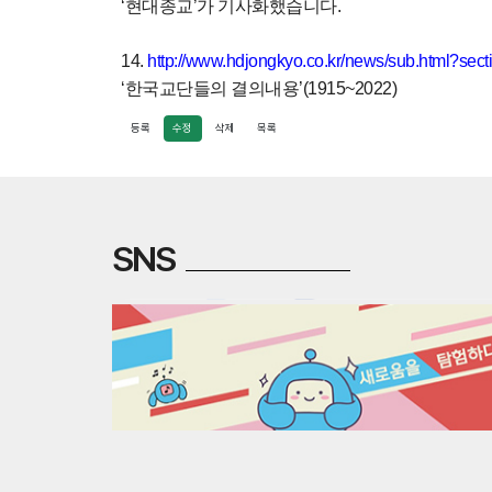
‘
현대종교
’
가
기사화했습니다
.
14.
http://www.hdjongkyo.co.kr/news/sub.html?se
‘
한국교단들의 결의내용
’(1915~2022)
등록
수정
삭제
목록
SNS