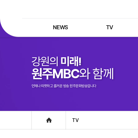
NEWS
TV
최신뉴스
TV 프로그램
뉴스검색
TV 편성표
강원의
미래!
제보는 MBC
특집 프로그램
원주MBC
와 함께
정정·반론보도
종영 프로그램
프로그램 구입안내
언제나 따뜻하고 즐거운 방송 원주문화방송입니다
UHDTV 즐기는 방법
Home
TV