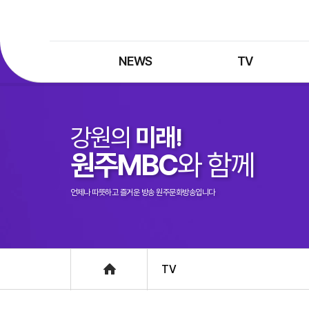
NEWS
TV
최신뉴스
TV 프로그램
뉴스검색
TV 편성표
강원의
미래!
제보는 MBC
특집 프로그램
원주MBC
와 함께
정정·반론보도
종영 프로그램
프로그램 구입안내
언제나 따뜻하고 즐거운 방송 원주문화방송입니다
UHDTV 즐기는 방법
Home
TV