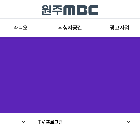
라디오
시청자공간
광고사업
라디오 프로그램
공지사항 및 새소식
종류와 특성
표준FM 편성표
시청자 의견
방송광고의 절차
음악FM 편성표
시청자위원회
광고요금
고충처리인
클린센터
편성규약
아트홀 대관기준
견학안내
TV 프로그램