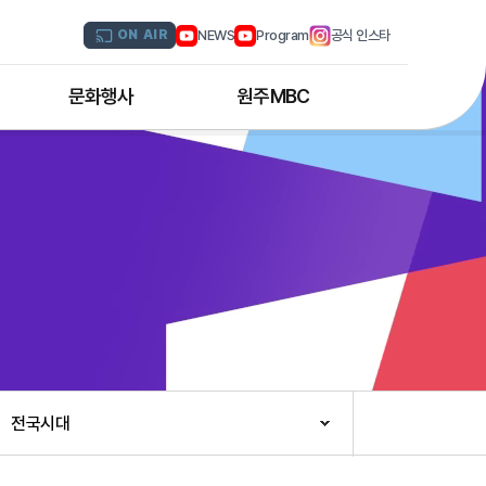
NEWS
Program
공식 인스타
ON AIR
문화행사
원주MBC
원주MBC 공연행사
회사연혁
디지털트윈 전문인력 양성과정
조직도
해외문화탐방
CI소개
국내문화기행
채널 및 주파수
부서별 안내
아나운서 소개
오시는 길
전국시대