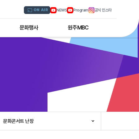
NEWS
Program
공식 인스타
ON AIR
문화행사
원주MBC
원주MBC 공연행사
회사연혁
디지털트윈 전문인력 양성과정
조직도
해외문화탐방
CI소개
국내문화기행
채널 및 주파수
부서별 안내
아나운서 소개
오시는 길
문화콘서트 난장