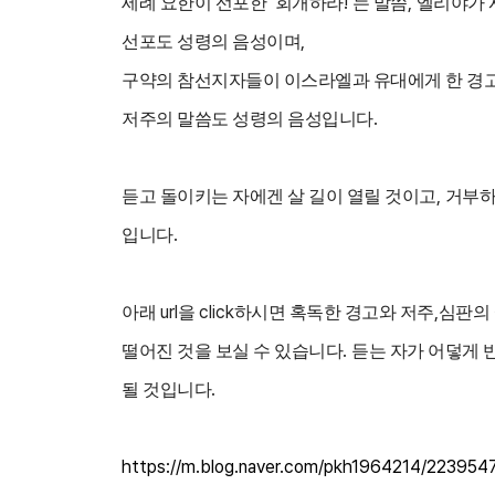
‘
!’
,
세례 요한이 선포한
회개하라
는 말씀
엘리야가 
,
선포도 성령의 음성이며
구약의 참선지자들이 이스라엘과 유대에게 한 경
.
저주의 말씀도 성령의 음성입니다
,
듣고 돌이키는 자에겐 살 길이 열릴 것이고
거부하
.
입니다
url
click
,
아래
을
하시면 혹독한 경고와 저주
심판의
.
떨어진 것을 보실 수 있습니다
듣는 자가 어덯게 
.
될 것입니다
https://m.blog.naver.com/pkh1964214/22395