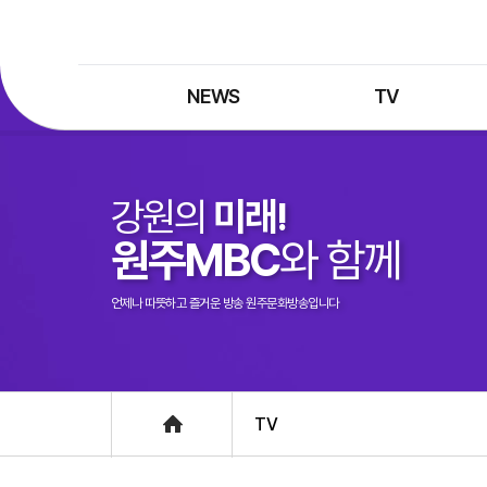
NEWS
TV
최신뉴스
TV 프로그램
뉴스검색
TV 편성표
강원의
미래!
제보는 MBC
특집 프로그램
원주MBC
와 함께
정정·반론보도
종영 프로그램
프로그램 구입안내
언제나 따뜻하고 즐거운 방송 원주문화방송입니다
UHDTV 즐기는 방법
Home
TV