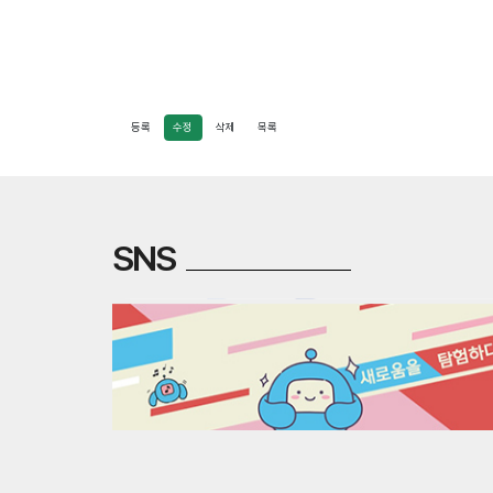
등록
수정
삭제
목록
SNS