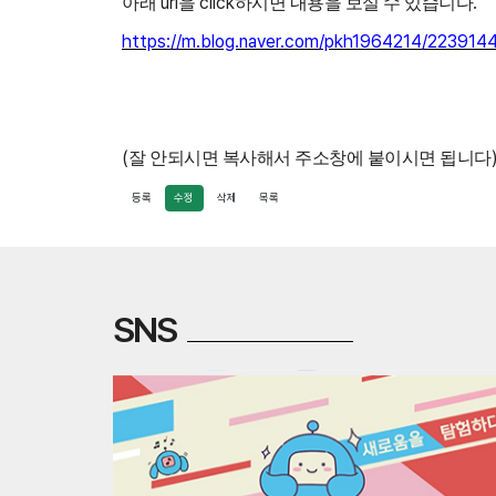
url
click
.
아래
을
하시면 내용을 보실 수 있습니다
https://m.blog.naver.com/pkh1964214/2239
(
잘 안되시면 복사해서 주소창에 붙이시면 됩니다
등록
수정
삭제
목록
SNS