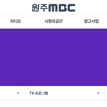
라디오
시청자공간
광고사업
라디오 프로그램
공지사항 및 새소식
종류와 특성
표준FM 편성표
시청자 의견
방송광고의 절차
음악FM 편성표
시청자위원회
광고요금
고충처리인
클린센터
편성규약
아트홀 대관기준
견학안내
TV 프로그램