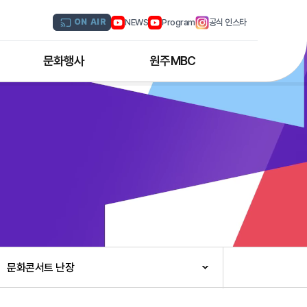
NEWS
Program
공식 인스타
ON AIR
문화행사
원주MBC
원주MBC 공연행사
회사연혁
디지털트윈 전문인력 양성과정
조직도
해외문화탐방
CI소개
국내문화기행
채널 및 주파수
부서별 안내
아나운서 소개
오시는 길
문화콘서트 난장