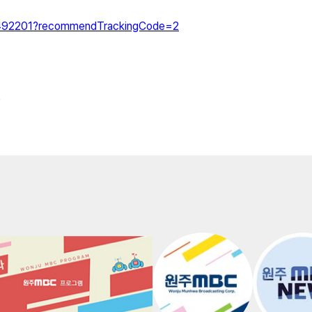
14492201?recommendTrackingCode=2
)