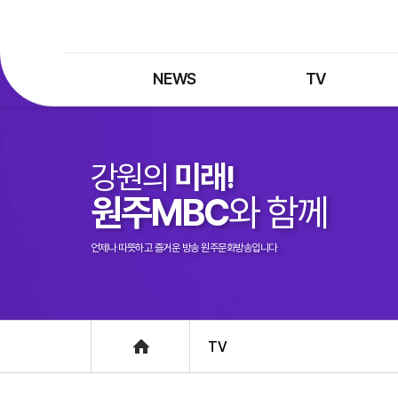
NEWS
TV
최신뉴스
TV 프로그램
뉴스검색
TV 편성표
강원의
미래!
제보는 MBC
특집 프로그램
원주MBC
와 함께
정정·반론보도
종영 프로그램
프로그램 구입안내
언제나 따뜻하고 즐거운 방송 원주문화방송입니다
UHDTV 즐기는 방법
Home
TV