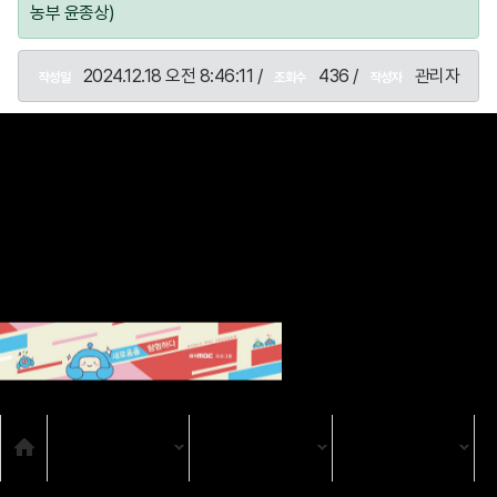
농부 윤종상)
2024.12.18 오전 8:46:11 /
436 /
관리자
작성일
조회수
작성자
목록
SNS
Home
TV
TV 프로그램
보통의 존재