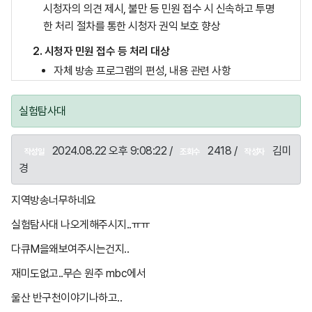
시청자의 의견 제시, 불만 등 민원 접수 시 신속하고 투명
한 처리 절차를 통한 시청자 권익 보호 향상
2. 시청자 민원 접수 등 처리 대상
자체 방송 프로그램의 편성, 내용 관련 사항
자체 방송 기술, 난시청에 관련 사항
실험탐사대
기타 시청자에 대한 권익 보호 관련 사항
3. 접수 방법
2024.08.22 오후 9:08:22 /
2418 /
김미
작성일
조회수
작성자
홈페이지(www.wjmbc.co.kr) 시청자 의견 게시판
경
전화 033-741-8243(월~금 : 오전 9시~오후 6시, 토
지역방송너무하네요
~일, 공휴일, 야간)
실험탐사대 나오게해주시지..ㅠㅠ
4. 처리 절차
다큐M을왜보여주시는건지..
의견 등 불만 신청(홈페이지, 전화) → 시청자 권익 보호
담당 부서(경영 심의국) 접수 → 관련 부서 협의 → 불만
재미도없고..무슨 원주 mbc에서
등 의견 처리 결과 답변 처리(홈페이지, 전화)
울산 반구천이야기나하고..
5. 민원 처리 지침