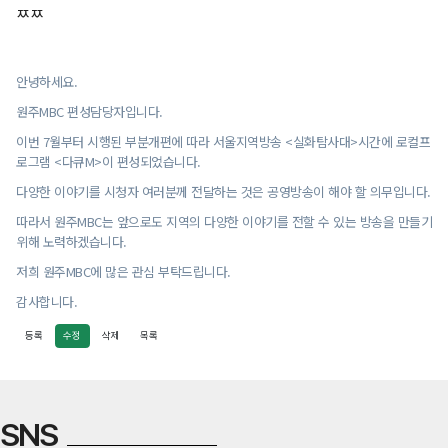
ㅉㅉ
민원 관련 부서는 1주일 이내 처리결과를 위해 노력하
며, 신청인이 더 신속한 처리를 원하거나 불만 내용에
안녕하세요.
있어 신속성이 요구 된다고 판단되는 경우 즉시 처리하
도록 함
원주MBC 편성담당자입니다.
이번 7월부터 시행된 부분개편에 따라 서울지역방송 <실화탐사대>시간에 로컬프
불가피한 사유로 처리가 지연 될 시에는 민원인에게 사
로그램 <다큐M>이 편성되었습니다.
전 안내 하여야 함
다양한 이야기를 시청자 여러분께 전달하는 것은 공영방송이 해야 할 의무입니다.
야간, 주말, 공휴일 등 근무 외 시간에 접수된 사항에 대
따라서 원주MBC는 앞으로도 지역의 다양한 이야기를 전할 수 있는 방송을 만들기
해서는 근무 복귀 시, 신속한 처리를 위해 노력함
위해 노력하겠습니다.
6. 재발 방지 대책
저희 원주MBC에 많은 관심 부탁드립니다.
민원 접수 및 처리, 홈페이지 공개
감사합니다.
민원 처리의 효율성 제고를 위해 부서간 상시 협력
등록
수정
삭제
목록
7. 시행일 : 2025년 7월 15일
SNS