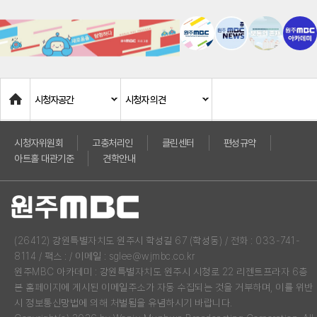
Home
시청자공간
시청자 의견
시청자위원회
고충처리인
클린센터
편성규약
아트홀 대관기준
견학안내
(26412) 강원특별자치도 원주시 학성길 67 (학성동) / 전화 : 033-741-
8114 / 팩스 : / 이메일 : sglee@wjmbc.co.kr
원주MBC 아카데미 : 강원특별자치도 원주시 시청로 22 리젠트프라자 6층
본 홈페이지에 게시된 이메일주소가 자동 수집되는 것을 거부하며, 이를 위반
시 정보통신망법에 의해 처벌됨을 유념하시기 바랍니다.