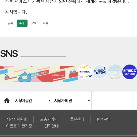
추후 서비스가 가능한 시점이 되면 신속하게 재개하도록 하겠습니다.
민원 관련 부서는 1주일 이내 처리결과를 위해 노력하
감사합니다.
며, 신청인이 더 신속한 처리를 원하거나 불만 내용에
등록
수정
삭제
목록
있어 신속성이 요구 된다고 판단되는 경우 즉시 처리하
도록 함
불가피한 사유로 처리가 지연 될 시에는 민원인에게 사
SNS
전 안내 하여야 함
야간, 주말, 공휴일 등 근무 외 시간에 접수된 사항에 대
해서는 근무 복귀 시, 신속한 처리를 위해 노력함
6. 재발 방지 대책
민원 접수 및 처리, 홈페이지 공개
Home
시청자공간
시청자 의견
민원 처리의 효율성 제고를 위해 부서간 상시 협력
7. 시행일 : 2025년 7월 15일
시청자위원회
고충처리인
클린센터
편성규약
아트홀 대관기준
견학안내