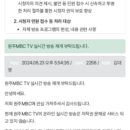
시청자의 의견 제시, 불만 등 민원 접수 시 신속하고 투명
한 처리 절차를 통한 시청자 권익 보호 향상
2. 시청자 민원 접수 등 처리 대상
자체 방송 프로그램의 편성, 내용 관련 사항
자체 방송 기술, 난시청에 관련 사항
원주MBC TV 실시간 방송 재개 부탁드립니다.
기타 시청자에 대한 권익 보호 관련 사항
3. 접수 방법
2024.08.23 오후 5:54:36 /
2258 /
김대
작성일
조회수
작성자
홈페이지(www.wjmbc.co.kr) 시청자 의견 게시판
영
전화 033-741-8243(월~금 : 오전 9시~오후 6시, 토
원주MBC TV 실시간 방송 재개 부탁드립니다.
~일, 공휴일, 야간)
안녕하세요.
4. 처리 절차
저희 원주MBC에 관심 가져주셔서 감사드립니다.
의견 등 불만 신청(홈페이지, 전화) → 시청자 권익 보호
담당 부서(경영 심의국) 접수 → 관련 부서 협의 → 불만
현재 원주MBC TV의 온라인 실시간 방송은 저작권 문제로 서비스 되
등 의견 처리 결과 답변 처리(홈페이지, 전화)
고 있지 않습니다.
5. 민원 처리 지침