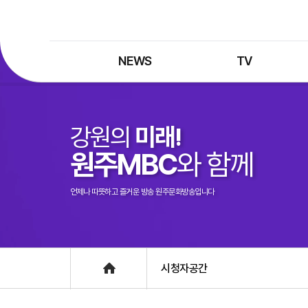
NEWS
TV
최신뉴스
TV 프로그램
뉴스검색
TV 편성표
강원의
미래!
제보는 MBC
특집 프로그램
원주MBC
와 함께
정정·반론보도
종영 프로그램
프로그램 구입안내
언제나 따뜻하고 즐거운 방송 원주문화방송입니다
UHDTV 즐기는 방법
Home
시청자공간