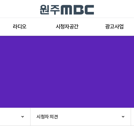
라디오
시청자공간
광고사업
라디오 프로그램
공지사항 및 새소식
종류와 특성
표준FM 편성표
시청자 의견
방송광고의 절차
음악FM 편성표
시청자위원회
광고요금
고충처리인
클린센터
편성규약
아트홀 대관기준
견학안내
시청자 의견