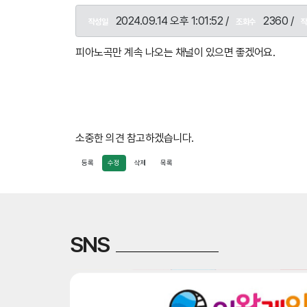
3. 접수 방법
2024.09.14 오후 1:01:52 /
2360 /
작성일
조회수
홈페이지(www.wjmbc.co.kr) 시청자 의견 
전화 033-741-8243(월~금 : 오전 9시~오후
피아노곡만 계속 나오는 채널이 있으면 좋겠어요.
4. 처리 절차
의견 등 불만 신청(홈페이지, 전화) → 시청자 권
5. 민원 처리 지침
소중한 의견 참고하겠습니다.
민원 관련 부서는 1주일 이내 처리결과를 위해
불가피한 사유로 처리가 지연 될 시에는 민원인
등록
수정
삭제
목록
야간, 주말, 공휴일 등 근무 외 시간에 접수된
6. 재발 방지 대책
민원 접수 및 처리, 홈페이지 공개
SNS
민원 처리의 효율성 제고를 위해 부서간 상시 
7. 시행일 : 2025년 7월 15일