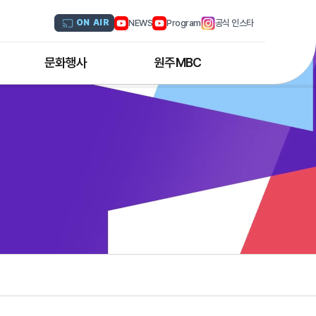
NEWS
Program
공식 인스타
ON AIR
문화행사
원주MBC
원주MBC 공연행사
회사연혁
디지털트윈 전문인력 양성과정
조직도
해외문화탐방
CI소개
국내문화기행
채널 및 주파수
부서별 안내
아나운서 소개
오시는 길