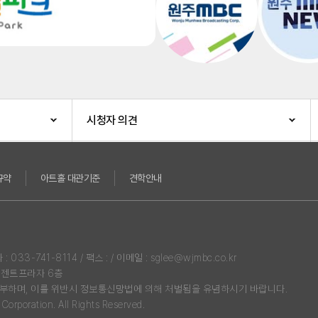
시청자 의견
규약
아트홀 대관기준
견학안내
3-741-8114 / 팩스 : / 이메일 : sglee@wjmbc.co.kr
리젠트프라자 6층
부하며, 이를 위반시 정보통신망법에 의해 처벌됨을 유념하시기 바랍니다.
rporation. All Rights Reserved.