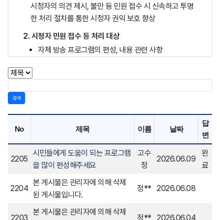
시청자의 의견 제시, 불만 등 민원 접수 시 신속하고 투명
한 처리 절차를 통한 시청자 권익 보호 향상
2. 시청자 민원 접수 등 처리 대상
자체 방송 프로그램의 편성, 내용 관련 사항
자체 방송 기술, 난시청에 관련 사항
기타 시청자에 대한 권익 보호 관련 사항
검색
3. 접수 방법
홈페이지(www.wjmbc.co.kr) 시청자 의견 게시판
답
No
제목
이름
날짜
전화 033-741-8243(월~금 : 오전 9시~오후 6시, 토
변
~일, 공휴일, 야간)
시민들에게 도움이 되는 프로그램
고수
완
2205
2026.06.09
4. 처리 절차
을 많이 편성해주세요
정
료
의견 등 불만 신청(홈페이지, 전화) → 시청자 권익 보호
본 게시물은 관리자에 의해 삭제
2204
정**
2026.06.08
담당 부서(경영 심의국) 접수 → 관련 부서 협의 → 불만
된 게시물입니다.
등 의견 처리 결과 답변 처리(홈페이지, 전화)
본 게시물은 관리자에 의해 삭제
2203
정**
2026.06.04
5. 민원 처리 지침