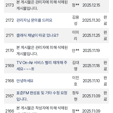
본 게시물은 관리자에 의해 삭제된
2173
정**
2025.12.15
민원 관련 부서는 1주일 이내 처리결과를 위해 노력하
게시물입니다.
며, 신청인이 더 신속한 처리를 원하거나 불만 내용에
김용
완
2172
관리자님 문의를 드려요
2025.11.30
있어 신속성이 요구 된다고 판단되는 경우 즉시 처리하
성
료
도록 함
이미
완
2171
클래식 채널이 따로 있나요?
2025.11.25
불가피한 사유로 처리가 지연 될 시에는 민원인에게 사
리
료
전 안내 하여야 함
본 게시물은 관리자에 의해 삭제된
2170
안**
2025.11.19
야간, 주말, 공휴일 등 근무 외 시간에 접수된 사항에 대
게시물입니다.
해서는 근무 복귀 시, 신속한 처리를 위해 노력함
TV On-Air 서비스 빨리 재개해 주
김대
완
2169
2025.11.18
6. 재발 방지 대책
세요~~~!!!
영
료
민원 접수 및 처리, 홈페이지 공개
이진
완
2168
안녕하세요
2025.11.10
민원 처리의 효율성 제고를 위해 부서간 상시 협력
호
료
표준FM 편성표 및 기타 수정 요청
정두
완
7. 시행일 : 2025년 7월 15일
2167
2025.11.09
입니다.
현
료
본 게시물은 작성자에 의해 삭제된
2166
정**
2025.11.09