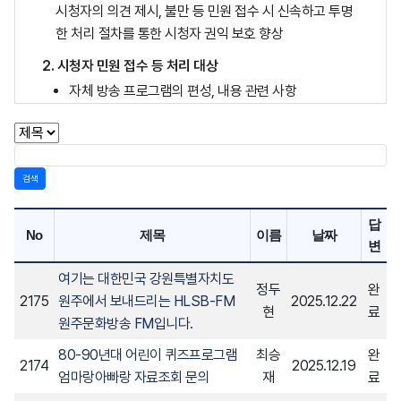
시청자의 의견 제시, 불만 등 민원 접수 시 신속하고 투명
한 처리 절차를 통한 시청자 권익 보호 향상
2. 시청자 민원 접수 등 처리 대상
자체 방송 프로그램의 편성, 내용 관련 사항
자체 방송 기술, 난시청에 관련 사항
기타 시청자에 대한 권익 보호 관련 사항
검색
3. 접수 방법
홈페이지(www.wjmbc.co.kr) 시청자 의견 게시판
답
No
제목
이름
날짜
전화 033-741-8243(월~금 : 오전 9시~오후 6시, 토
변
~일, 공휴일, 야간)
여기는 대한민국 강원특별자치도
정두
완
4. 처리 절차
2175
원주에서 보내드리는 HLSB-FM
2025.12.22
현
료
의견 등 불만 신청(홈페이지, 전화) → 시청자 권익 보호
원주문화방송 FM입니다.
담당 부서(경영 심의국) 접수 → 관련 부서 협의 → 불만
80-90년대 어린이 퀴즈프로그램
최승
완
2174
2025.12.19
등 의견 처리 결과 답변 처리(홈페이지, 전화)
엄마랑아빠랑 자료조회 문의
재
료
5. 민원 처리 지침