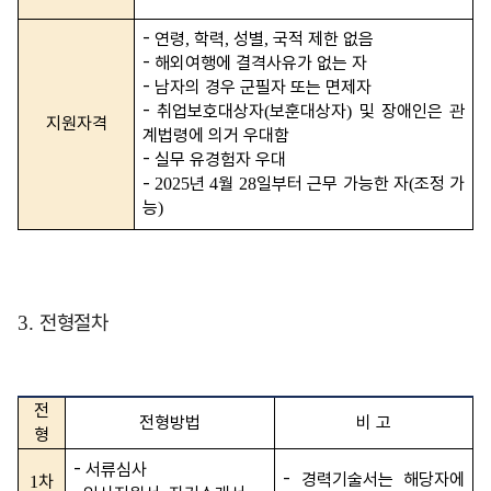
-
연령
학력
성별
국적 제한 없음
,
,
,
-
해외여행에 결격사유가 없는 자
-
남자의 경우 군필자 또는 면제자
-
취업보호대상자
보훈대상자
및 장애인은 관
(
)
지원자격
계법령에 의거 우대함
-
실무 유경험자 우대
-
년
월
일부터 근무 가능한 자
조정 가
2025
4
28
(
능
)
전형절차
3.
전
전형방법
비 고
형
-
서류심사
-
경력기술서는 해당자에
차
1