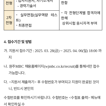
입사지원서
자기소개서
-
,
한함
전형
경력기술서
-
-
각 전형단계별 합격자에
-
실무면접
실무역량 테스
(
차
2
한해
트
)
전형
상위시험 응시자격 부여
-
최종면접
접수기간 및 방법
4.
가
지원서 접수기간
금
일
까
.
: 2025. 03. 28(
) ~ 2025. 04. 06(
) 18:00
지
나
원주
채용홈페이지
를 통해서만 접수
.
MBC
(wjmbc.co.kr/recruit)
가능합니다
.
다
지원서 제출하기
후 수험번호가 부여되고 지원이 완료된 것이
. <
>
니
반드시 본인의
,
수험번호를 확인하시기 바랍니다
수험번호는
수험표 출력
메뉴에
.
<
>
서 확인하실 수