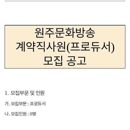
원주문화방송
계약직사원
프로듀서
(
)
모집 공고
모집부문 및 인원
1.
가
모집부문
프로듀서
.
:
나
모집인원
명
.
: 0