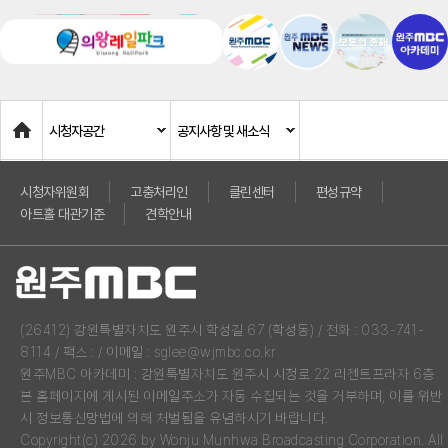
Home
시청자공간
공지사항 및 새소식
시청자위원회
고충처리인
클린센터
편성규약
아트홀 대관기준
견학안내
(26412) 강원특별자치도 원주시 학성길 67 (학성동) / 전화 : 033-741-
8114 / 팩스 : / 이메일 : sglee@wjmbc.co.kr
원주MBC 아카데미 : 강원특별자치도 원주시 시청로 22 리젠트프라자 6층
본 홈페이지에 게시된 이메일주소가 자동 수집되는 것을 거부하며, 이를 위반
시 정보통신망법에 의해 처벌됨을 유념하시기 바랍니다.
Copyright(c) 2026 by Wonju Munhwa Broadcasting Corporation. All