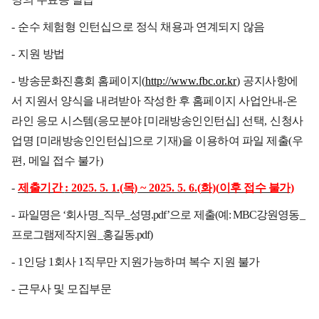
-
순수 체험형 인턴십으로 정식 채용과 연계되지 않음
-
지원 방법
-
방송문화진흥회 홈페이지
(
http://www.fbc.or.kr
)
공지사항에
서 지원서 양식을 내려받아 작성한 후 홈페이지 사업안내
-
온
라인 응모 시스템
(
응모분야
[
미래방송인인턴십
]
선택
,
신청사
업명
[
미래방송인인턴십
]
으로 기재
)
을 이용하여 파일 제출
(
우
편
,
메일 접수 불가
)
-
제출기간
: 2025. 5. 1.(
목
) ~ 2025. 5. 6.(
화
)(
이후 접수 불가
)
-
파일명은
‘
회사명
_
직무
_
성명
.pdf’
으로 제출
(
예
: MBC
강원영동
_
프로그램제작지원
_
홍길동
.pdf)
- 1
인당
1
회사
1
직무만 지원가능하며 복수 지원 불가
-
근무사 및 모집부문