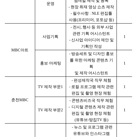
썸네일 제작 및 등록
운영
-
현장 취재 영상 쇼츠 제작
-
필수사항
: NLE
편집툴
사용
(
프리미어
,
포토샵 등
)
-
전시
,
행사 등 외부 사업
관련 기획 어시스턴트
사업기획
1
-
신사업 아이디어 제안 및
기획안 작성
MBC
아트
-
방송세트 및 디자인 홍보
를 위한 마케팅 콘텐츠 기
홍보
·
마케팅
1
획
및 제작 어시스턴트
-
편성제작국 직무 체험
TV
제작 부문
1
-
로컬 프로그램 제작 관련
1
편집 및 촬영 현장 체험
춘천
MBC
-
콘텐츠비즈국 직무 체험
-
디지털 콘텐츠 제작 관련
TV
제작 부문
2
1
편집 및 촬영 현장 체험
(
유튜브
-
땅집
TV
등
)
-
뉴스 및 프로그램 관련
유튜브와 인스타그램