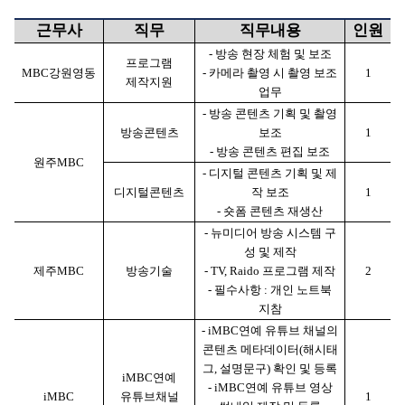
근무사
직무
직무내용
인원
-
방송 현장 체험 및 보조
프로그램
MBC
강원영동
-
카메라 촬영 시 촬영 보조
1
제작지원
업무
-
방송 콘텐츠 기획 및 촬영
방송콘텐츠
보조
1
-
방송 콘텐츠 편집 보조
원주
MBC
-
디지털 콘텐츠 기획 및 제
디지털콘텐츠
작 보조
1
-
숏폼 콘텐츠 재생산
-
뉴미디어 방송 시스템 구
성 및 제작
제주
MBC
방송기술
-
TV, Raido
프로그램 제작
2
-
필수사항
:
개인 노트북
지참
-
iMBC
연예 유튜브 채널의
콘텐츠 메타데이터
(
해시태
그
,
설명문구
)
확인 및 등록
iMBC
연예
-
iMBC
연예 유튜브 영상
iMBC
유튜브채널
1