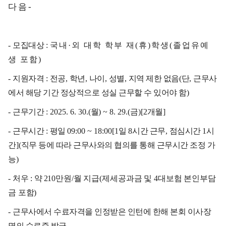
다 음
-
-
모집대상
:
국내
·
외 대학 학부 재
(
휴
)
학생
(
졸업유예
생 포함
)
-
지원자격
:
전공
,
학년
,
나이
,
성별
,
지역 제한 없음
(
단
,
근무사
에서 해당 기간 정상적으로 성실 근무할 수 있어야 함
)
-
근무기간
: 2025. 6. 30.(
월
) ~ 8. 29.(
금
)[2
개월
]
-
근무시간
:
평일
09:00 ~ 18:00[1
일
8
시간 근무
,
점심시간
1
시
간
](
직무 등에 따라 근무사와의 협의를 통해 근무시간 조정 가
능
)
-
처우
:
약
210
만원
/
월 지급
(
제세공과금 및
4
대보험 본인부담
금 포함
)
-
근무사에서 수료자격을 인정받은 인턴에 한해 본회 이사장
명의 수료증 발급