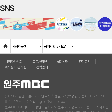
SNS
Home
시청자공간
공지사항 및 새소식
시청자위원회
고충처리인
클린센터
편성규약
아트홀 대관기준
견학안내
(26412) 강원특별자치도 원주시 학성길 67 (학성동) / 전화 : 033-741-
8114 / 팩스 : / 이메일 : sglee@wjmbc.co.kr
원주MBC 아카데미 : 강원특별자치도 원주시 시청로 22 리젠트프라자 6층