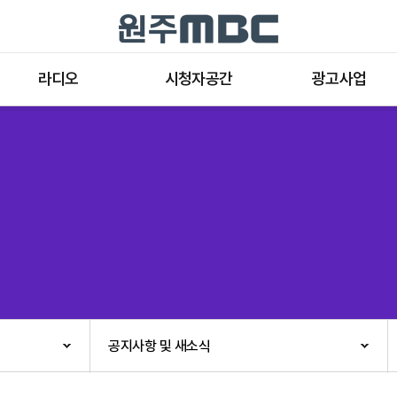
라디오
시청자공간
광고사업
라디오 프로그램
공지사항 및 새소식
종류와 특성
표준FM 편성표
시청자 의견
방송광고의 절차
음악FM 편성표
시청자위원회
광고요금
고충처리인
클린센터
편성규약
아트홀 대관기준
견학안내
공지사항 및 새소식