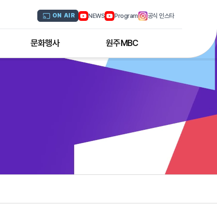
NEWS
Program
공식 인스타
ON AIR
문화행사
원주MBC
원주MBC 공연행사
회사연혁
디지털트윈 전문인력 양성과정
조직도
해외문화탐방
CI소개
국내문화기행
채널 및 주파수
부서별 안내
아나운서 소개
오시는 길