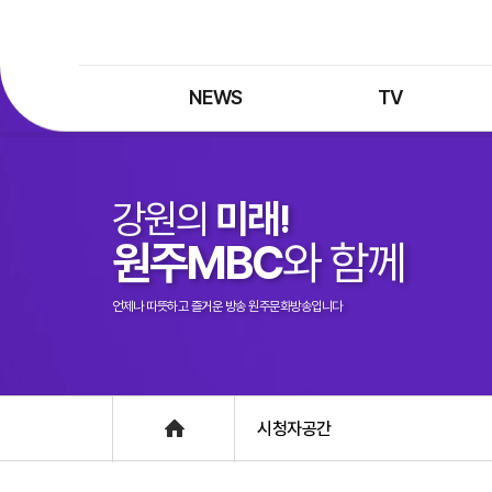
NEWS
TV
최신뉴스
TV 프로그램
뉴스검색
TV 편성표
강원의
미래!
제보는 MBC
특집 프로그램
원주MBC
와 함께
정정·반론보도
종영 프로그램
프로그램 구입안내
언제나 따뜻하고 즐거운 방송 원주문화방송입니다
UHDTV 즐기는 방법
Home
시청자공간