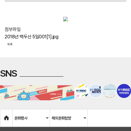
첨부파일
2018년 백두산 5일001[1].jpg
목록
SNS
Home
문화행사
해외문화탐방