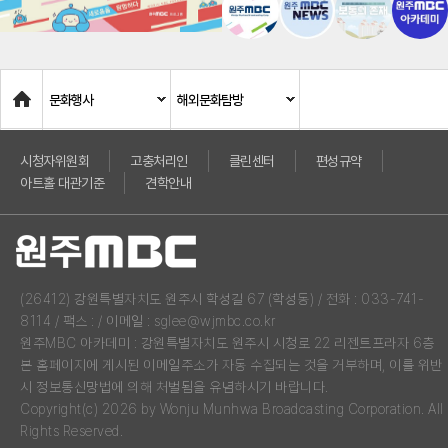
Home
문화행사
해외문화탐방
시청자위원회
고충처리인
클린센터
편성규약
아트홀 대관기준
견학안내
(26412) 강원특별자치도 원주시 학성길 67 (학성동) / 전화 : 033-741-
8114 / 팩스 : / 이메일 : sglee@wjmbc.co.kr
원주MBC 아카데미 : 강원특별자치도 원주시 시청로 22 리젠트프라자 6층
본 홈페이지에 게시된 이메일주소가 자동 수집되는 것을 거부하며, 이를 위반
시 정보통신망법에 의해 처벌됨을 유념하시기 바랍니다.
Copyright(c) 2026 by Wonju Munhwa Broadcasting Corporation. All
Rights Reserved.